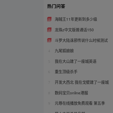
热门问答
海贼王11年更新到多少级
1
龙珠z中文版普通话150
2
斗罗大陆诛邪传说什么时候测试
3
九尾狐娘娘
4
我在大山建了一座城英语
5
重生顶级杀手
6
开发大西北 我在戈壁建了一座城
7
数码宝贝online港服
8
元尊在线播放免费观看 第五季
9