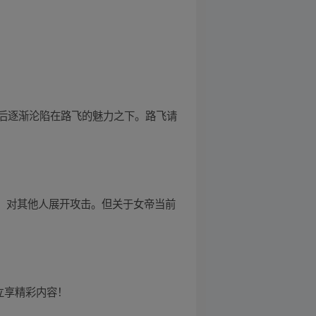
后逐渐沦陷在路飞的魅力之下。路飞请
庞克，对其他人展开攻击。但关于女帝当前
立享精彩内容！