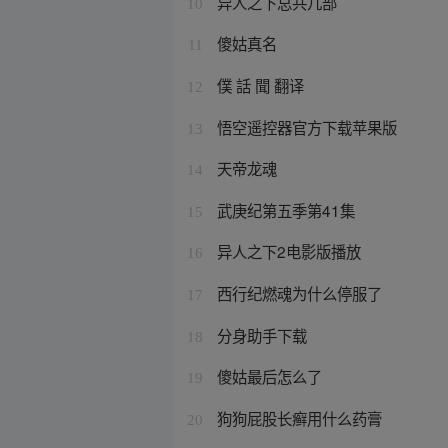
异人之下总共几部
10
傻姑真名
11
僕 話 聞 翻译
12
悟空遥控器官方下载苹果版
13
天帝龙魂
14
武庚纪第五季第41集
15
异人之下2电影版播放
16
西行纪燃魂为什么停服了
17
分身助手下载
18
傻姑最后怎么了
19
狗狗屁股长癣用什么药膏
20