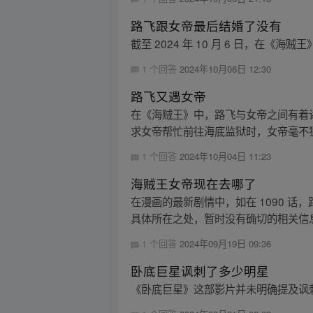
路飞跟女帝最后结婚了没有
截至 2024 年 10 月 6 日，在《
1 个回答
2024年10月06日 12:30
路飞又遇女帝
在《海贼王》中，路飞与女帝之间有着
求女帝帮忙前往海底监狱时，女帝毫不犹
1 个回答
2024年10月04日 11:23
海贼王女帝现在去哪了
在漫画的最新剧情中，如在 1090 话
具体所在之处，暂时没有确切的相关信
1 个回答
2024年09月19日 09:36
卧底巨星讽刺了多少明星
《卧底巨星》这部影片并未明确提及讽刺