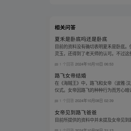
相关问答
夏禾是卧底吗还是卧底
目前的资料没有确切表明夏禾是卧底。
灵玉，还得到了老天师的认可。不过这些
1 个回答
2024年10月10日 06:53
路飞女帝结婚
在《海贼王》中，路飞和女帝（波雅·
仪式。女帝因路飞的种种行为而芳心暗许，
1 个回答
2024年10月08日 02:39
女帝见到路飞爸爸
目前所提供的资料中并未提及女帝见到
1 个回答
2024年10月06日 21:13