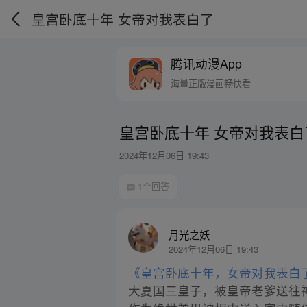
皇宫卧底十年 女帝对我表白了
腾讯动漫App
海量正版漫画畅快看
皇宫卧底十年 女帝对我表白
2024年12月06日 19:43
1个回答
月光之妖
2024年12月06日 19:43
《皇宫卧底十年，女帝对我表白
大夏国三皇子，被皇帝老爹送往