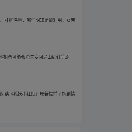
位、肝脑涂地，哪怕明知是被利用。女帝
他相恋可能会消失变回涂山红红等原
来阅读《狐妖小红娘》原著提前了解剧情