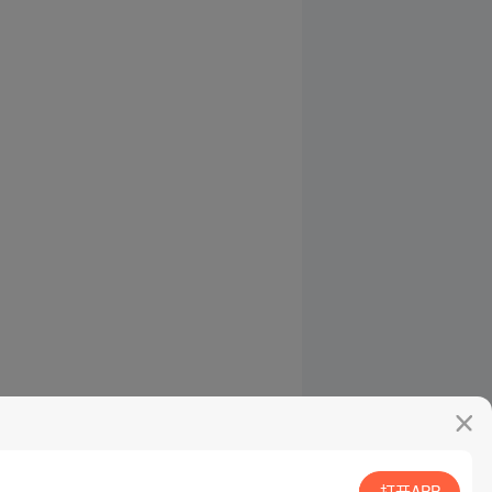
打开APP