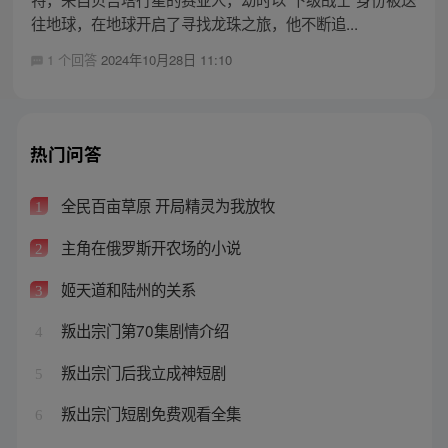
往地球，在地球开启了寻找龙珠之旅，他不断追...
1 个回答
2024年10月28日 11:10
热门问答
全民百亩草原 开局精灵为我放牧
1
主角在俄罗斯开农场的小说
2
姬天道和陆州的关系
3
叛出宗门第70集剧情介绍
4
叛出宗门后我立成神短剧
5
叛出宗门短剧免费观看全集
6