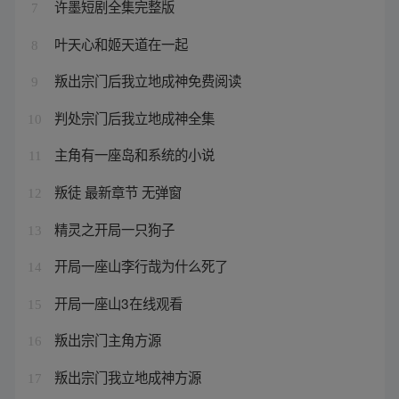
许墨短剧全集完整版
7
叶天心和姬天道在一起
8
叛出宗门后我立地成神免费阅读
9
判处宗门后我立地成神全集
10
主角有一座岛和系统的小说
11
叛徒 最新章节 无弹窗
12
精灵之开局一只狗子
13
开局一座山李行哉为什么死了
14
开局一座山3在线观看
15
叛出宗门主角方源
16
叛出宗门我立地成神方源
17