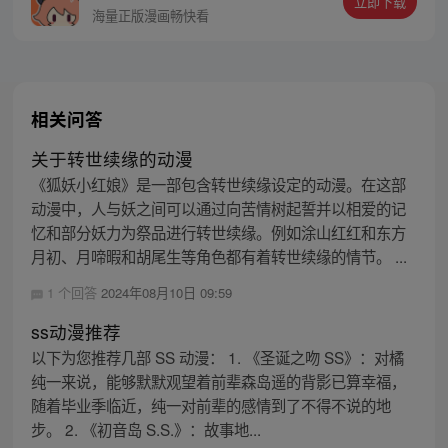
立即下载
海量正版漫画畅快看
相关问答
关于转世续缘的动漫
《狐妖小红娘》是一部包含转世续缘设定的动漫。在这部
动漫中，人与妖之间可以通过向苦情树起誓并以相爱的记
忆和部分妖力为祭品进行转世续缘。例如涂山红红和东方
月初、月啼暇和胡尾生等角色都有着转世续缘的情节。 ...
1 个回答
2024年08月10日 09:59
ss动漫推荐
以下为您推荐几部 SS 动漫： 1. 《圣诞之吻 SS》：对橘
纯一来说，能够默默观望着前辈森岛遥的背影已算幸福，
随着毕业季临近，纯一对前辈的感情到了不得不说的地
步。 2. 《初音岛 S.S.》：故事地...