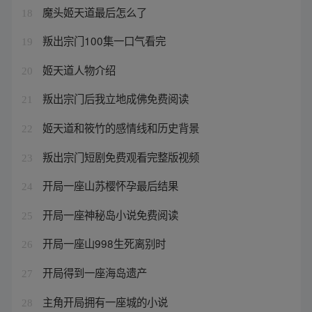
魔头姬天道最后怎么了
18
叛出宗门100集一口气看完
19
姬天道人物介绍
20
叛出宗门后我立地成佛免费阅读
21
姬天道和筱竹的感情线和历史背景
22
叛出宗门短剧免费观看完整版视频
23
开局一座山苏樱怀孕最后结果
24
开局一座神秘岛小说免费阅读
25
开局一座山998生死离别时
26
开局得到一座海岛遗产
27
主角开局拥有一座城的小说
28