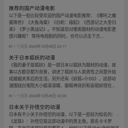
推荐的国产动漫电影
以下是一些比较受欢迎的国产动漫电影推荐：《哪吒之魔
童降世》《大鱼海棠》《白蛇：缘起》《西游记之大圣归
来》《罗小黑战记》。不知道您对哪类题材的动漫电影更
感兴趣呢？ 等待电视剧的同时，也可以点击下方...
1 个回答
2024年10月08日 23:17
关于日本狐妖的动漫
《我的妻子是狐妖》是一部日本以狐妖为题材的动漫，故
事以古都京都为背景，讲述了狐妖与人类男性之间意外结
成婚姻关系后的生活。另外还有《妖狐×仆SS》，这部动
漫围绕白鬼院大小姐凛凛蝶、御狐神双炽和返祖妖怪在...
1 个回答
2024年10月26日 03:39
日本关于孙悟空的动漫
日本有不少关于孙悟空的动漫，以下是一些较为知名的： -
《龙珠》：孙悟空是这部动漫中的男主角，原名卡卡罗
特，来自贝吉塔行星的赛亚人，幼时以“下级战士”身份被送