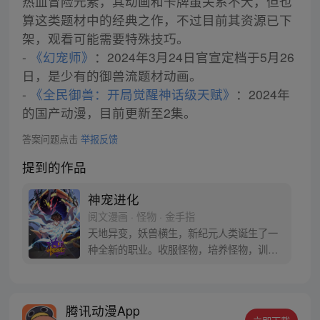
热血冒险元素，其动画和卡牌虽关系不大，但也
算这类题材中的经典之作，不过目前其资源已下
架，观看可能需要特殊技巧。
-
《幻宠师》
：2024年3月24日官宣定档于5月26
日，是少有的御兽流题材动画。
-
《全民御兽：开局觉醒神话级天赋》
：2024年
的国产动漫，目前更新至2集。
答案问题点击
举报反馈
提到的作品
神宠进化
阅文漫画 · 怪物 · 金手指
天地异变，妖兽横生，新纪元人类诞生了一
种全新的职业。收服怪物，培养怪物，训练
怪物，这就是御使。一个怀揣着梦想的少年
懵懵憧憧的被一脚踢入这个黄金盛世。高
鹏：就算是一条泥鳅，我也能将他进化成一
腾讯动漫App
只翱翔九天的真龙。 每周三、六更新