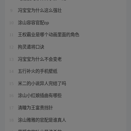
冯宝宝为什么这么强壮
9
涂山容容官配cp
10
王权霸业是哪个动画里面的角色
11
拘灵遣将口诀
12
冯宝宝为什么不会变老
13
五行补火的手机壁纸
14
米二的小说异人完结了吗
15
涂山小红娘插曲有哪些
16
清瞳为王富贵挡针
17
涂山雅雅的官配是谁真人
18