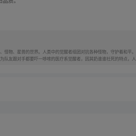
阳品质。
、怪物、星兽的世界。人类中的觉醒者组团对抗各种怪物，守护着和平。
为队友跟对手都要吓一哆嗦的医疗系觉醒者，因其奶谁谁社死的特点，人称