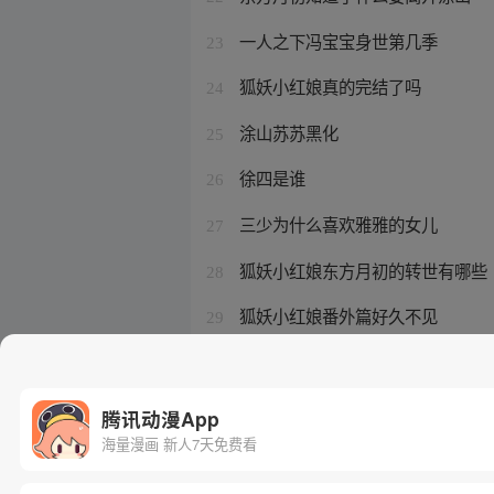
一人之下冯宝宝身世第几季
23
狐妖小红娘真的完结了吗
24
涂山苏苏黑化
25
徐四是谁
26
三少为什么喜欢雅雅的女儿
27
狐妖小红娘东方月初的转世有哪些
28
狐妖小红娘番外篇好久不见
29
冯宝宝的真实身份和八奇技的关系
30
腾讯动漫App
海量漫画 新人7天免费看