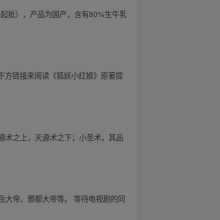
1件起批），产品为国产，含有80%生牛乳
击下方链接来阅读《狐妖小红娘》原著提
源术之上，天源术之下；小圣术，其品
岳大帝、酆都大帝等。 等待电视剧的同