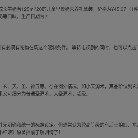
牛奶有125ml*20的儿童早餐奶营养礼盒装，价格为¥45.07（
等口味，生产日期为2...
技能有必须有宠物在场这个限制条件。 等待电视剧的同时，也可以点
、玄、天、圣、神五等。存在例外情况，如小天源术，其品阶位列玄
又可细分为普通圣源术，大圣源术，超级...
并无明确和统一的标准设定。但通常认为较高等级的有后土娘娘、东
小红娘》原著提前了解剧情了！