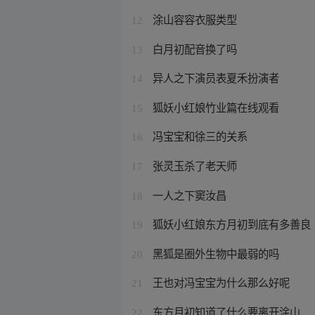
涂山容容衣服类型
12
白月初配音换了吗
13
异人之下演员表夏禾扮演者
14
狐妖小红娘竹业篇在线观看
15
冯宝宝和徐三的关系
16
张灵玉杀了老天师
17
一人之下窦汝昌
18
狐妖小红娘东方月初到底有多善良
19
黑狐是圈外生物中最弱的吗
20
王也对冯宝宝为什么那么好呢
21
东方月初知道了什么要离开涂山
22