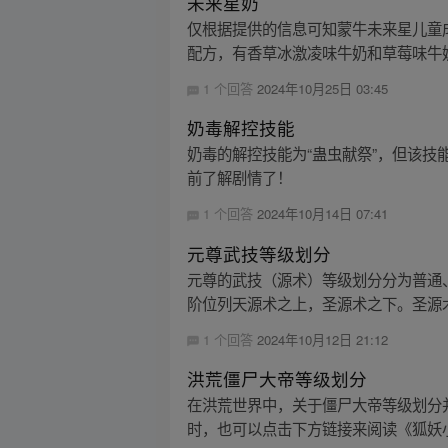
未来星奶
仅根据提供的信息可知蒙牛未来星儿童成长
配方，有香草冰激凌味牛奶和草莓味牛奶
1 个回答
2024年10月25日 03:45
奶毒解控技能
奶毒的解控技能为“蛊虫献祭”，但该
前了解剧情了！
1 个回答
2024年10月14日 07:41
元尊武技等级划分
元尊的武技（源术）等级划分分为普通
阶位列天源术之上，圣源术之下。圣源术
1 个回答
2024年10月12日 21:12
洪荒僵尸大帝等级划分
在洪荒世界中，关于僵尸大帝等级划分
时，也可以点击下方链接来阅读《狐妖