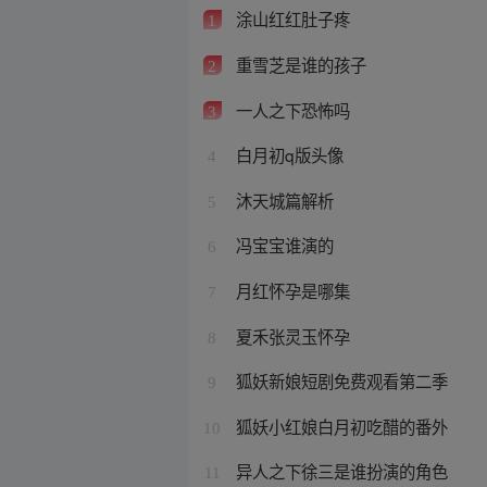
涂山红红肚子疼
1
重雪芝是谁的孩子
2
一人之下恐怖吗
3
白月初q版头像
4
沐天城篇解析
5
冯宝宝谁演的
6
月红怀孕是哪集
7
夏禾张灵玉怀孕
8
狐妖新娘短剧免费观看第二季
9
狐妖小红娘白月初吃醋的番外
10
异人之下徐三是谁扮演的角色
11