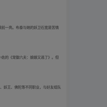
眼前一亮。布泰与她的妖卫石宽是苦情
小佐的《宠御六夫：娘娘又逃了》。但
仙、妖王、佛陀等不同职业，与好友组队