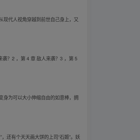
从现代人视角穿越到前世自己身上，又
？2 ，第 4 章 敌人来袭？3 ，第 5
变身为可以大小伸缩自由的如意棒，拥
，还有个天天画大饼的上司“石姬”。妖