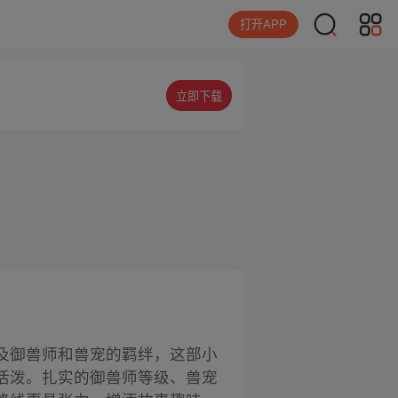
打开APP
立即下载
及御兽师和兽宠的羁绊，这部小
活泼。扎实的御兽师等级、兽宠