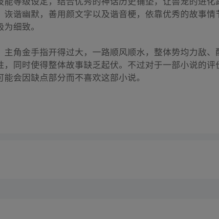
技能等级设定，结合优秀的神话历史铺垫，让兽宠的进化
，诙谐幽默，善用颜文字以及谐音梗，依靠优秀的故事情
极为细致。
，主角金手指开得过大，一路顺风顺水，整体势均力敌、
性，同时使得整体故事缺乏起伏。不过对于一部小说的评
可能会因缺点部分而不喜欢这部小说。