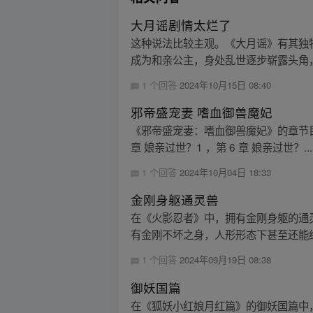
大月谣剧情太烂了
这种说法比较主观。《大月谣》有其独
成为和亲公主，身处乱世逐步崭露头角，
1 个回答
2024年10月15日 08:40
邪帝盛宠妻 嗜血御兽魔妃
《邪帝盛宠妻：嗜血御兽魔妃》的章节目录包括
章 娘亲过世？1 ，第 6 章 娘亲过世？...
1 个回答
2024年10月04日 18:33
金刚身躯通灵兽
在《火影忍者》中，拥有金刚身躯的通
有金刚不坏之身，人形形态下甚至还能结
1 个回答
2024年09月19日 08:38
御妖国篇
在《狐妖小红娘月红篇》的御妖国篇中，