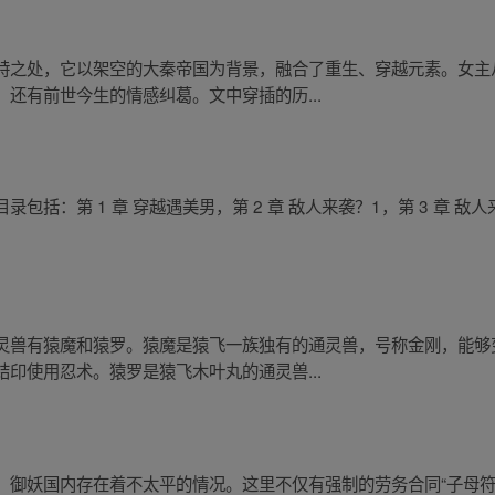
特之处，它以架空的大秦帝国为背景，融合了重生、穿越元素。女主
还有前世今生的情感纠葛。文中穿插的历...
：第 1 章 穿越遇美男，第 2 章 敌人来袭？1，第 3 章 敌人来袭
灵兽有猿魔和猿罗。猿魔是猿飞一族独有的通灵兽，号称金刚，能够
印使用忍术。猿罗是猿飞木叶丸的通灵兽...
御妖国内存在着不太平的情况。这里不仅有强制的劳务合同“子母符”