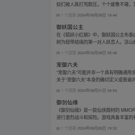
奴们被人族打骂欺压，个个疲惫不堪，顶
1 个回答
2024年09月08日 19:44
御妖国公主
在《狐妖小红娘》中，御妖国公主布泰
树为纽带结缘的第一对人妖恋人。涂山红
1 个回答
2024年09月08日 05:48
宠御六夫
“宠御六夫”可能并非一个具有明确通
关于“宠御六夫”本身的确切定义或普遍共
1 个回答
2024年08月31日 04:54
御剑仙缘
《御剑仙缘》是一款仙侠题材的 MMO
进行激烈战斗和探险。游戏具备丰富的社
1 个回答
2024年08月28日 19:52