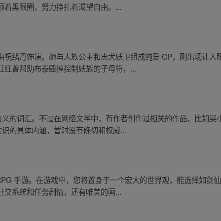
着黑眼圈，努力挣扎着渴望自由。...
由祝绪丹饰演。她与人族公主和忠犬妖卫组成纯爱 CP，刚出场让人
红曾帮助布泰毁掉控制妖族的子母符，...
用含义的词汇。不过在网络文学中，有作者创作过相关的作品，比如吴
识的具体内涵，暂时没有确切和权威...
RPG 手游。在游戏中，您将置身于一个宏大的世界观，能选择如剑
交系统和任务剧情，还有唯美的画...