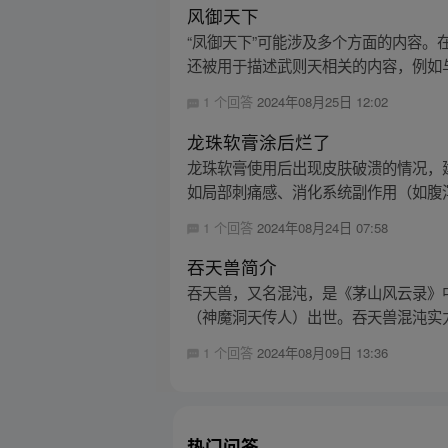
风御天下
“凤御天下”可能涉及多个方面的内容
还被用于描述武则天相关的内容，例如与
1 个回答
2024年08月25日 12:02
龙珠软膏涂后烂了
龙珠软膏使用后出现皮肤破溃的情况，
如局部刺痛感、消化系统副作用（如腹泻
1 个回答
2024年08月24日 07:58
吞天兽简介
吞天兽，又名混沌，是《茅山风云录》
（神魔洞天传人）出世。吞天兽混沌实力
1 个回答
2024年08月09日 13:36
热门问答