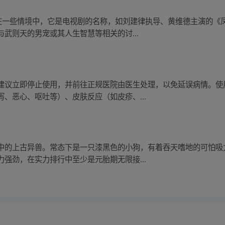
。在一些情境中，它是电视剧的名称，如刘建律执导、黄维德主演的《
武则天的男宠或其人生智慧等相关的讨...
建议立即停止使用，并前往正规医院由医生处理，以免延误病情。使
、恶心、呕吐等）、皮肤反应（如皮疹、...
中的上古异兽。常态下是一只漆黑色的小狗，有着吞天嗜地的可怕吸
强劲，在实力排行中至少是元胎期无限接...