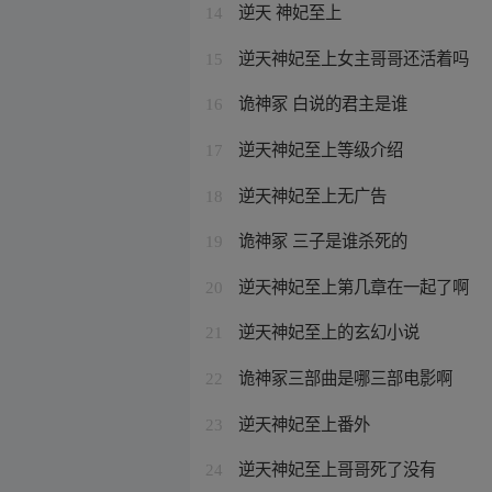
逆天 神妃至上
14
逆天神妃至上女主哥哥还活着吗
15
诡神冢 白说的君主是谁
16
逆天神妃至上等级介绍
17
逆天神妃至上无广告
18
诡神冢 三子是谁杀死的
19
逆天神妃至上第几章在一起了啊
20
逆天神妃至上的玄幻小说
21
诡神冢三部曲是哪三部电影啊
22
逆天神妃至上番外
23
逆天神妃至上哥哥死了没有
24