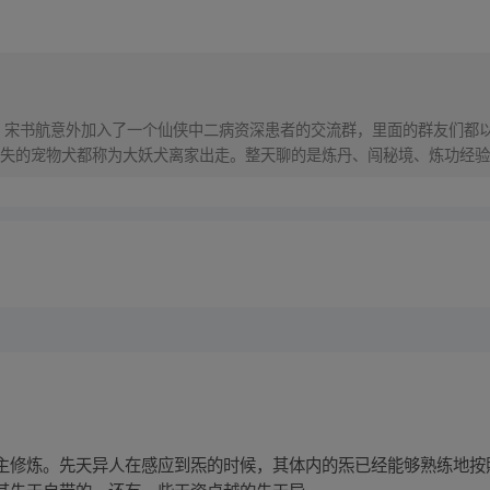
，宋书航意外加入了一个仙侠中二病资深患者的交流群，里面的群友们都以
失的宠物犬都称为大妖犬离家出走。整天聊的是炼丹、闯秘境、炼功经验
都是修真者！
主修炼。先天异人在感应到炁的时候，其体内的炁已经能够熟练地按