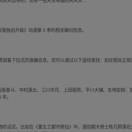
先天自带的，还有一些天资卓越的先天异...
获取到《我独自升级》动漫第 3 季的相关确切信息。
费观看下拉式的准确信息。您可以通过以下途径查找：如在相关正规
包括坂泰斗、中村源太、三川华月、上田丽奈、平川大辅、东地宏树
 年。
物的设定。比如在《重生之都市修仙》中，渡劫期大修士陈凡陨落在