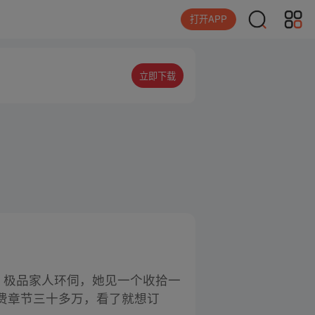
打开APP
立即下载
，极品家人环伺，她见一个收拾一
费章节三十多万，看了就想订