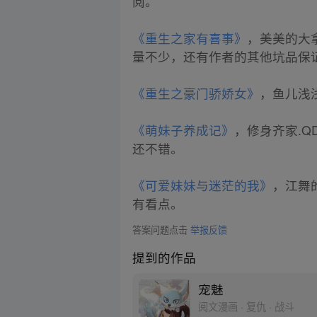
阅。
《重生之家有喜事》
，美美的大
量不少，还有作者的其他坑品保
《重生之豪门骄娇女》
，鱼儿浅
《萌妹子养成记》
，修身齐家.
还不错。
《可爱妹妹与迷茫的我》
，江舞
有看点。
答案问题点击
举报反馈
提到的作品
宠魅
阅文漫画 · 复仇 · 战斗