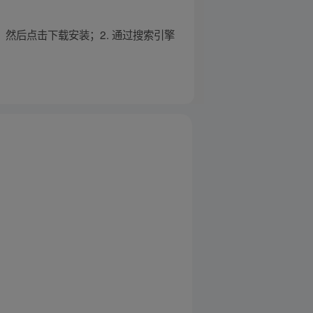
然后点击下载安装；2. 通过搜索引擎