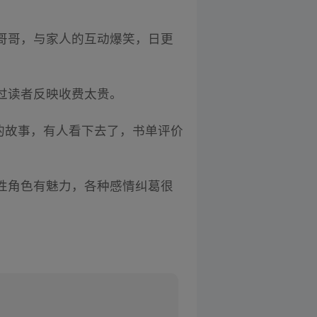
哥哥，与家人的互动爆笑，日更
过读者反映收费太贵。
的故事，有人看下去了，书单评价
性角色有魅力，各种感情纠葛很