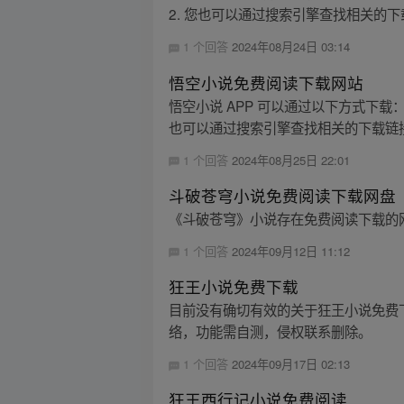
2. 您也可以通过搜索引擎查找相关的下
1 个回答
2024年08月24日 03:14
悟空小说免费阅读下载网站
悟空小说 APP 可以通过以下方式下载
也可以通过搜索引擎查找相关的下载链接
1 个回答
2024年08月25日 22:01
斗破苍穹小说免费阅读下载网盘
《斗破苍穹》小说存在免费阅读下载的
1 个回答
2024年09月12日 11:12
狂王小说免费下载
目前没有确切有效的关于狂王小说免费
络，功能需自测，侵权联系删除。
1 个回答
2024年09月17日 02:13
狂王西行记小说免费阅读