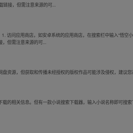
载链接，但需注意来源的可...
： 1. 访问应用商店，如安卓系统的应用商店，在搜索栏中输入“悟空小
，但需注意来源的可...
网盘资源，但获取和传播未经授权的版权作品可能涉及侵权，建议您
下载的相关信息。但有一款小说搜索下载器，输入小说名称即可搜索