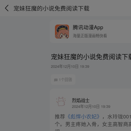
宠妹狂魔的小说免费阅读下载
腾讯动漫App
海量正版漫画畅快看
宠妹狂魔的小说免费阅读下
2024年12月10日 19:39
1个回答
烈焰战士
2024年12月10日 19:39
推荐
《彪悍小农妃》
，水玲珑0
个。男主疼她入骨，女主高智商