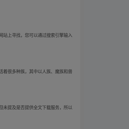
网站上寻找，您可以通过搜索引擎输入
活着很多种族，其中以人族、魔族和兽
但未提及是否提供全文下载服务，所以