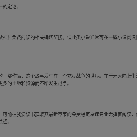
一的定论。
战神》免费阅读的相关确切链接。但此类小说通常可在一些小说阅读
的一部作品，这个故事发生在一个充满战争的世界。在晋元大陆上生
更多的土地和资源而不断发生战争。
，可前往我爱读书获取其最新章节的免费稳定急速专业无弹窗阅读，
途径。