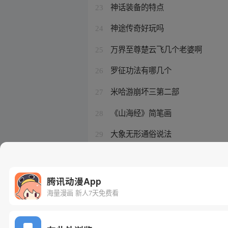
神话装备的特点
23
神途传奇好玩吗
24
万界至尊楚云飞几个老婆啊
25
罗征功法有哪几个
26
米哈游崩坏三第二部
27
《山海经》简笔画
28
大象无形通俗说法
29
妖怪名单几个女主的名字
30
腾讯动漫App
海量漫画 新人7天免费看