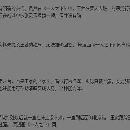
有明确的交代。虽然在《一人之下》中，王并在罗天大醮上的恶劣行
在战斗中被张灵玉狠揍一顿，但并没有确...
料未提及王蔼的结局，无法准确回答。 原漫画《一人之下》同样精彩
团之首，也是王家的老家主。看似行为怪诞，实际深藏不露，实力强
还能用符帮助清瞳变成人身，这种能力涂...
小师叔打残以后就一直在床上没下来，一直到后面的北京篇，王家跟
。 原漫画《一人之下》同...