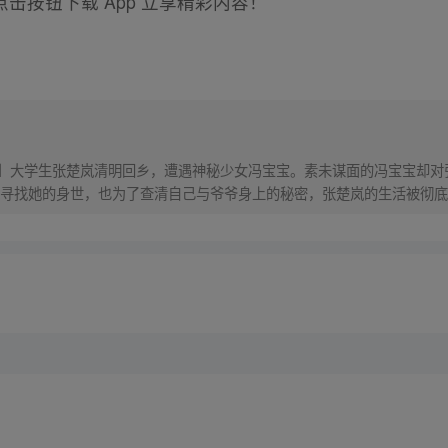
击按钮下载 App 立享精彩内容！
！】大学生张楚岚清明回乡，遭遇神秘少女冯宝宝。素未谋面的冯宝宝却
寻找她的身世，也为了查清自己与爷爷身上的秘密，张楚岚的生活被彻底