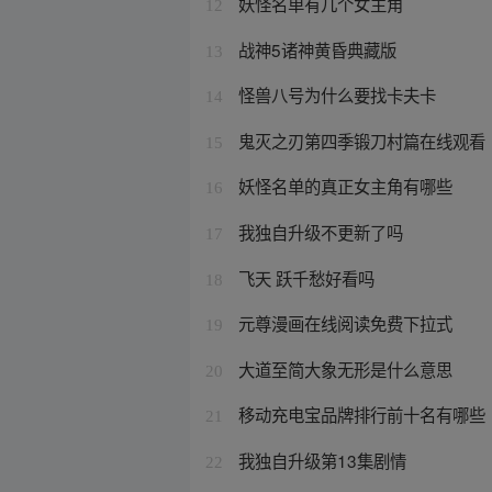
妖怪名单有几个女主角
12
战神5诸神黄昏典藏版
13
怪兽八号为什么要找卡夫卡
14
鬼灭之刃第四季锻刀村篇在线观看
15
妖怪名单的真正女主角有哪些
16
我独自升级不更新了吗
17
飞天 跃千愁好看吗
18
元尊漫画在线阅读免费下拉式
19
大道至简大象无形是什么意思
20
移动充电宝品牌排行前十名有哪些
21
我独自升级第13集剧情
22