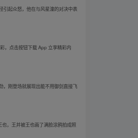
径引起众怒，他在与风星潼的对决中表
，点击按钮下载 App 立享精彩内
劲，刚登场就展现出能不用御剑直接飞
踪王也，王并被王也画了满脸涂鸦拍成照