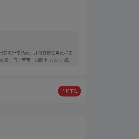
对张楚岚异常熟悉，并将其带去自己打工
颠覆，与冯宝宝一同踏上“异人”之旅。
立即下载