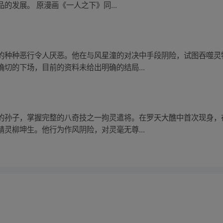
的发展。 原漫画《一人之下》同...
的种种恶行令人厌恶。他在与风星潼的对决中手段阴险，试图吞噬灵
切的下场，目前的资料未给出明确的结局...
的孙子，掌握完整的八奇技之一拘灵遣将。在罗天大醮中首次现身，
灵柳坤生。他行为作风阴险，对灵毫无尊...