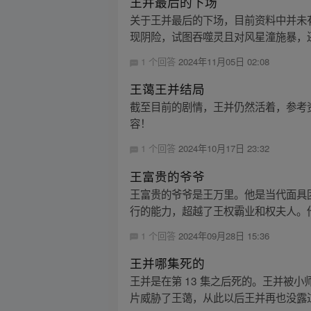
王并最后的下场
关于王并最后的下场，目前资料中并未
现阴险，试图吞噬灵且对风星潼施暴，还
1 个回答
2024年11月05日 02:08
王蔼王并结局
截至目前的剧情，王并仍然活着，参考资
容！
1 个回答
2024年10月17日 23:32
王富贵的爷爷
王富贵的爷爷是王万里。他是当代面具
行的能力，超越了王权霸业和权夫人。他
1 个回答
2024年09月28日 15:36
王并哪集死的
王并是在第 13 集之后死的。王并被
片威胁了王蔼，从此以后王并再也没露过面