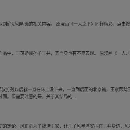
到确切和明确的相关内容。 原漫画《一人之下》同样精彩，点击按钮
品中，王蔼娇惯孙子王并，其自身也有不良表现。 原漫画《一人之下
小师叔打残以后就一直在床上没下来，一直到后面的北京篇，王家跟
面。但需要注意的是，关于其结局的...
切的定论。风正豪为了搞垮王家，让儿子风星潼安插在王并身边，风