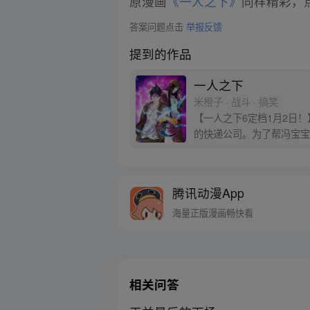
原漫画
《一人之下》
同样精彩，点
答案问题点击
举报反馈
提到的作品
一人之下
米橙子 · 战斗 · 搞笑
【一人之下6定档1月2日
的快递公司。为了帮冯宝宝
腾讯动漫App
海量正版漫画畅快看
相关问答