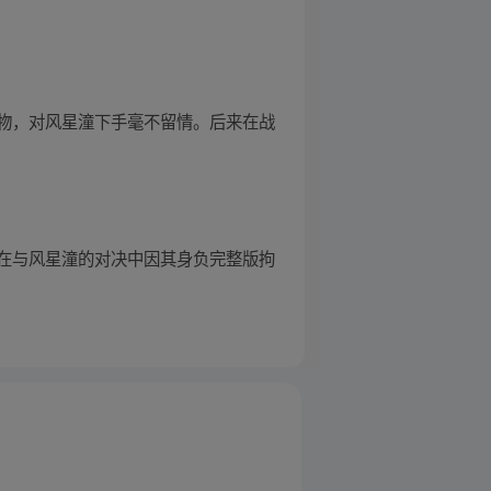
物，对风星潼下手毫不留情。后来在战
在与风星潼的对决中因其身负完整版拘