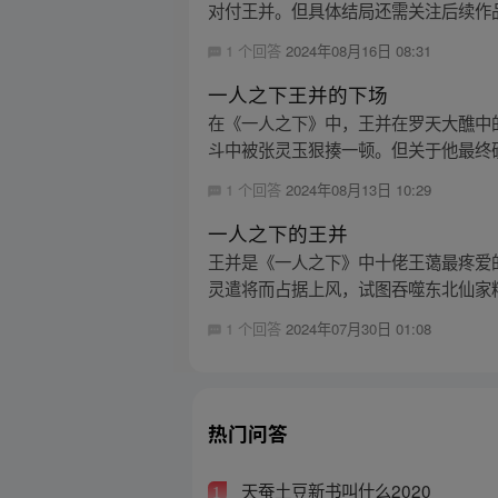
对付王并。但具体结局还需关注后续作品
1 个回答
2024年08月16日 08:31
一人之下王并的下场
在《一人之下》中，王并在罗天大醮中
斗中被张灵玉狠揍一顿。但关于他最终确
1 个回答
2024年08月13日 10:29
一人之下的王并
王并是《一人之下》中十佬王蔼最疼爱
灵遣将而占据上风，试图吞噬东北仙家精
1 个回答
2024年07月30日 01:08
热门问答
天蚕土豆新书叫什么2020
1