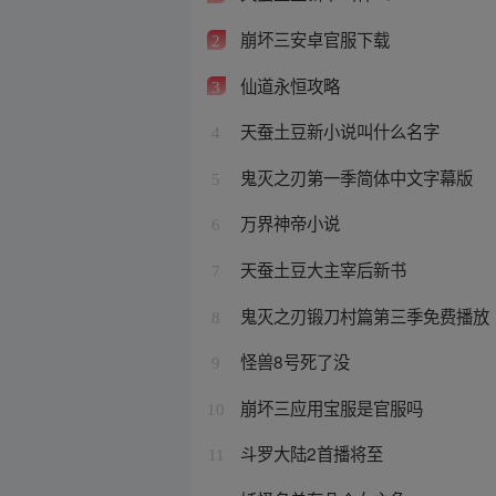
崩坏三安卓官服下载
2
仙道永恒攻略
3
天蚕土豆新小说叫什么名字
4
鬼灭之刃第一季简体中文字幕版
5
万界神帝小说
6
天蚕土豆大主宰后新书
7
鬼灭之刃锻刀村篇第三季免费播放
8
怪兽8号死了没
9
崩坏三应用宝服是官服吗
10
斗罗大陆2首播将至
11