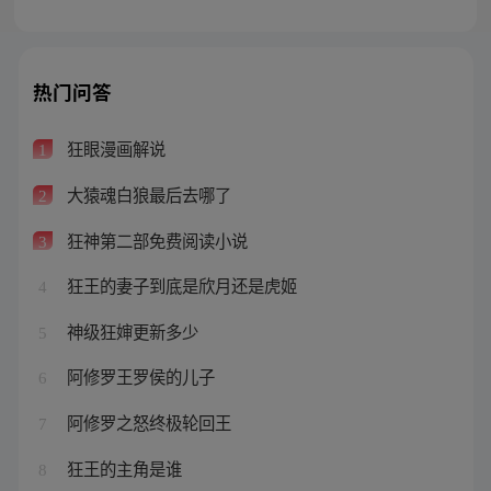
热门问答
狂眼漫画解说
1
大猿魂白狼最后去哪了
2
狂神第二部免费阅读小说
3
狂王的妻子到底是欣月还是虎姬
4
神级狂婶更新多少
5
阿修罗王罗侯的儿子
6
阿修罗之怒终极轮回王
7
狂王的主角是谁
8