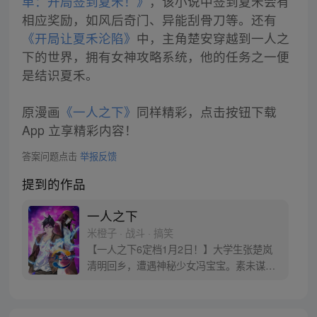
单：开局签到夏禾！》
，该小说中签到夏禾会有
相应奖励，如风后奇门、异能刮骨刀等。还有
《开局让夏禾沦陷》
中，主角楚安穿越到一人之
下的世界，拥有女神攻略系统，他的任务之一便
是结识夏禾。
原漫画
《一人之下》
同样精彩，点击按钮下载
App 立享精彩内容！
答案问题点击
举报反馈
提到的作品
一人之下
米橙子 · 战斗 · 搞笑
【一人之下6定档1月2日！】大学生张楚岚
清明回乡，遭遇神秘少女冯宝宝。素未谋面
的冯宝宝却对张楚岚异常熟悉，并将其带去
自己打工的快递公司。为了帮冯宝宝寻找她
的身世，也为了查清自己与爷爷身上的秘