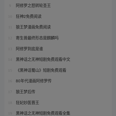
阿修罗之怒转轮圣王
9
狂神2免费阅读
10
狼王梦漫画免费阅读
11
寄生兽最终形态是麒麟吗
12
阿修罗到底是谁
13
黑神话之无神短剧免费观看中文
14
《黑神话蜀山》短剧免费观看
15
80年代漫画阿修罗传
16
狼王梦后传
17
狂妃妙医晋王
18
黑神话之无神短剧免费观看全集
19