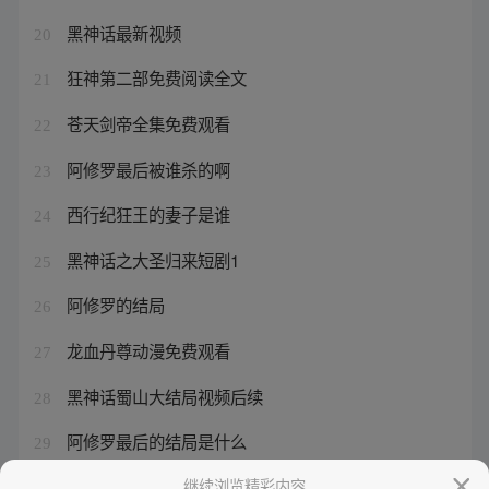
黑神话最新视频
20
狂神第二部免费阅读全文
21
苍天剑帝全集免费观看
22
阿修罗最后被谁杀的啊
23
西行纪狂王的妻子是谁
24
黑神话之大圣归来短剧1
25
阿修罗的结局
26
龙血丹尊动漫免费观看
27
黑神话蜀山大结局视频后续
28
阿修罗最后的结局是什么
29
狂神续集之雷翔之子
继续浏览精彩内容
30