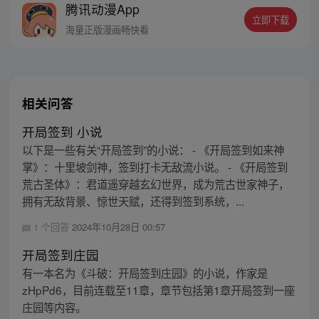
腾讯动漫App
密，张楚岚的生活被彻底颠覆，与冯宝宝一
立即下载
同踏上“异人”之旅。
海量正版漫画畅快看
相关问答
开局签到 小说
以下是一些有关“开局签到”的小说： - 《开局签到如来神
掌》：十里坡剑神，签到打卡无敌流小说。 - 《开局签到
荒古圣体》：君道遥穿越玄幻世界，成为荒古世家神子，
拥有无敌背景、惊世天赋，还得到签到系统，...
1 个回答
2024年10月28日 00:57
开局签到庄园
有一本名为《斗破：开局签到庄园》的小说，作家是
zHpPd6，目前连载至11章，章节包括第1章开局签到一座
庄园等内容。