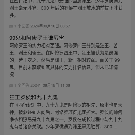
在西行纪中，九十九鬼中最强的当属渊王。少年罗侯遇到
渊王毫无胜算，300 年后的罗侯在渊王放水的前提下才获
胜。
1 个回答
2024年09月16日 00:57
99鬼和阿修罗王谁厉害
阿修罗王的实力相对更强。阿修罗四王分别是狂王、苦
王、渊王和斩王。在阿修罗四王中，狂王被认为是最强
的，苦王次之，然后是渊王，斩王相对较弱。而关于 99
鬼，目前未获取到其具体的实力排名信息。但从已知情
况...
1 个回答
2024年09月15日 11:06
狂王罗侯和九十九鬼
在《西行纪》中，九十九鬼是阿修罗的祖先，原本也是天
神，被驱逐到人间后，阿修罗族群迅速扩大。罗侯的师傅
净衣和獠忌是九十九鬼之一。罗侯在成长过程中与九十九
鬼有着诸多关联。少年罗侯遇到渊王毫无胜算，300 ...