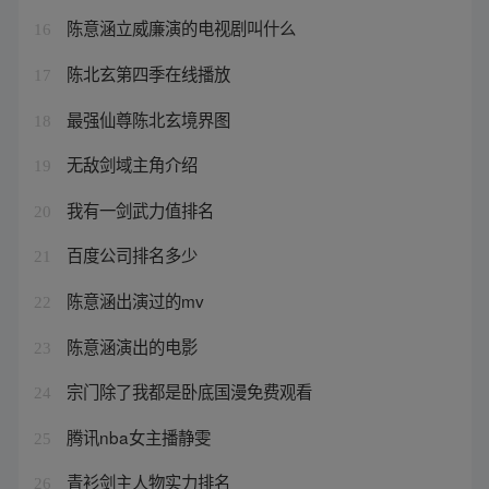
陈意涵立威廉演的电视剧叫什么
16
陈北玄第四季在线播放
17
最强仙尊陈北玄境界图
18
无敌剑域主角介绍
19
我有一剑武力值排名
20
百度公司排名多少
21
陈意涵出演过的mv
22
陈意涵演出的电影
23
宗门除了我都是卧底国漫免费观看
24
腾讯nba女主播静雯
25
青衫剑主人物实力排名
26