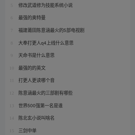
修改武道修为技能系统小说
5
最强的奥特曼
6
福建莆田陈意涵最火的5部电视剧
7
大奉打更人q4上线什么意思
8
天命书是什么意思
9
最强的的英文
10
打更人更读哪个音
11
陈意涵最火的三部剧有哪些
12
世界500强第一名是谁
13
陈北玄小说叫啥名
14
三剑中单
15