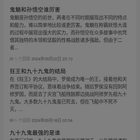
鬼魈和孙悟空谁厉害
鬼魈是孙悟空的前世，两者在不同时期展现出不同的特点
和能力，难以简单地比较谁更厉害。鬼魈在称霸妖怪大道
的过程中展现出强大的实力，而孙悟空在众多故事中也凭
借其独特的本领和坚毅的性格战胜诸多强敌。但由于二
者...
1 个回答
2024年09月22日 23:10
狂王和九十九鬼的结局
在《狂王》的大结局中，罗侯成为唯一的王，接着他和天
界签订和平协议，意味着战争结束。随后罗侯没有回到阿
修罗国，而是去了天宫飞船残骸那边挑战阿修罗先祖九十
九鬼。大多数九十九鬼虽已死去，但在飞船中不死不
灭，...
1 个回答
2024年09月18日 03:54
九十九鬼最强的是谁