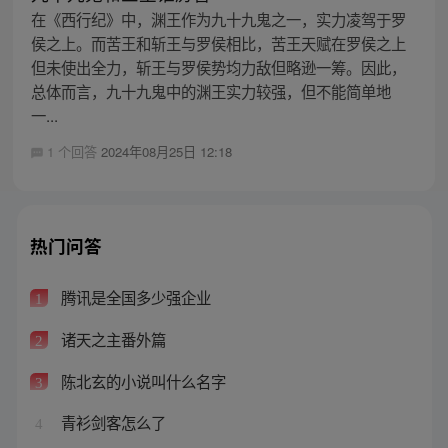
在《西行纪》中，渊王作为九十九鬼之一，实力凌驾于罗
侯之上。而苦王和斩王与罗侯相比，苦王天赋在罗侯之上
但未使出全力，斩王与罗侯势均力敌但略逊一筹。因此，
总体而言，九十九鬼中的渊王实力较强，但不能简单地
一...
1 个回答
2024年08月25日 12:18
热门问答
腾讯是全国多少强企业
1
诸天之主番外篇
2
陈北玄的小说叫什么名字
3
青衫剑客怎么了
4