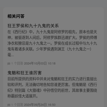
相关问答
狂王罗侯和九十九鬼的关系
在《西行纪》中，九十九鬼是阿修罗的祖先，原本也是天
神，被驱逐到人间后，阿修罗族群迅速扩大。罗侯的师傅
净衣和獠忌是九十九鬼之一。罗侯在成长过程中与九十九
鬼有着诸多关联。少年罗侯遇到渊王（九十九鬼之一）
毫...
1 个回答
2024年10月03日 10:18
鬼魈和狂王谁厉害
目前所提供的资料中并未对鬼魈和狂王的实力进行直接比
较和评判，无法确切地告知您谁更厉害。但鬼魈是《西行
纪》特别篇《大猿魂》中孙悟空的前世，其故事主要围绕
称霸妖怪大道展开。
1 个回答
2024年09月24日 16:50