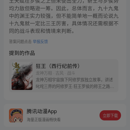
王天赋在罗侯之上但未使出全力，斩王与罗侯势
均力敌但略逊一筹。因此，总体而言，九十九鬼
中的渊王实力较强，但不能简单地一概而论说九
十九鬼就一定比三王厉害，具体情况还需根据不
同的战斗表现和情境来判断。
答案问题点击
举报反馈
提到的作品
狂王（西行纪前传）
龙神万相 · 古风 · 战斗
龙神万相宇宙旗下阿修罗族独立故事，讲述
叱咤三界的阿修罗王·狂王罗侯的称王之路。
天生脆弱的阿修罗少年有鱼惨遭神秘阿修罗
突然灭族，自己也被强行带走进行地狱式的
磨炼。经历无数次死亡与重生，蜕变的少年
腾讯动漫App
有鱼最终背负挚友的信念成为阿修罗王—狂
立即下载
王，更名罗侯。天界与阿修罗的百年大战随
海量正版漫画畅快看
之爆发，少年新王能否担起重任