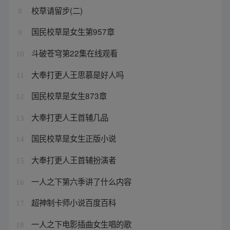
校草请留步(二)
8
国民校草是女生第957章
9
斗破苍穹第22集在线观看
10
大奉打更人王思慕是好人吗
11
国民校草是女生873章
12
大奉打更人王首辅几品
13
国民校草是女生正版小说
14
大奉打更人王首辅扮演者
15
一人之下第六季讲了什么内容
16
超神制卡师小说百度百科
17
一人之下电影插曲女生唱的歌
18