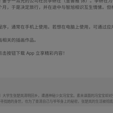
了妻子一耳光的公司社员李研在（金善雅 饰）。李研在
个月，于是决定旅行，并在途中与智旭相识互生情愫。但
程序，通常在手机上使用。若想在电脑上使用，可通过应
画相关的插画作品。
击按钮下载 App 立享精彩内容！
！】大学生张楚岚清明回乡，遭遇神秘少女冯宝宝。素未谋面的冯宝宝却
寻找她的身世，也为了查清自己与爷爷身上的秘密，张楚岚的生活被彻底