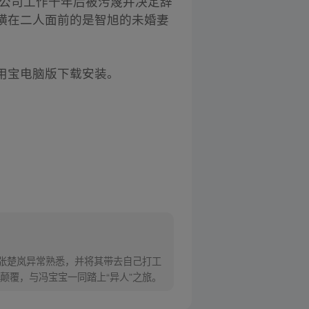
为公司工作十年后被污蔑并决定辞
横在二人面前的是智旭的未婚妻
用宝电脑版下载安装。
对张楚岚异常熟悉，并将其带去自己打工
颠覆，与冯宝宝一同踏上“异人”之旅。