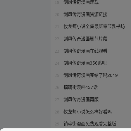
剑风传奇漫画连载
19
剑风传奇漫画资源链接
20
牧龙师小说全集最新章节乱书坊
21
剑风传奇漫画删节片段
22
剑风传奇漫画在线观看
23
剑风传奇漫画356贴吧
24
剑风传奇漫画完结了吗2019
25
镇魂街漫画437话
26
剑风传奇漫画再版
27
牧龙师小说怎么样好看吗
28
镇魂街漫画免费观看完整版
29