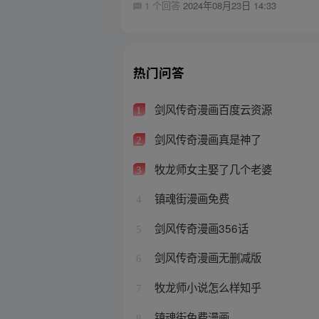
1 个回答
2024年08月23日 14:33
热门问答
剑风传奇漫画百度云资源
1
剑风传奇漫画真是神了
2
牧龙师女主娶了几个老婆
3
镇魂街漫画免费
4
剑风传奇漫画356话
5
剑风传奇漫画无删减版
6
牧龙师小说怎么样知乎
7
镇魂街免费漫画
8