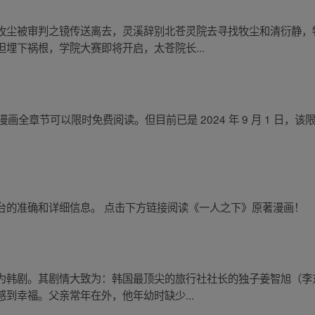
牧尘被审判之镜传送离去，灵溪辞别北苍灵院去寻找牧尘和清衍静，
埋下祸根，学院大赛即将开启，太苍院长...
大主宰》漫画全章节可以限时免费阅读。但目前已是 2024 年 9 月 1 
台的准确和详细信息。 点击下方链接阅读《一人之下》原著漫画！
为韩剧。其剧情大致为：韩国最顶尖的旅行社社长的独子姜智旭（李
到幸福。父亲常年在外，他年幼时缺少...