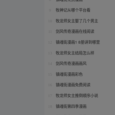
牧神记从哪个平台看
9
牧龙师女主娶了几个男主
10
剑风传奇漫画在线阅读
11
镇魂街漫画1 8册讲到哪里
12
牧龙师女主结局怎么样
13
剑风传奇漫画画风
14
镇魂街漫画彩色
15
镇魂街漫画免费阅读
16
牧龙师女主推倒顺序小说
17
镇魂街第四季漫画
18