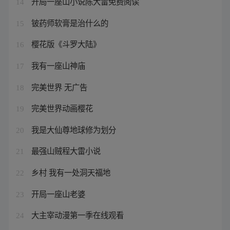
开局一座山小说陈大雷免费阅读
14
铍药师软膏是治什么的
15
樱花版《斗罗大陆》
16
我有一座山神庙
17
完美世界 无广告
18
完美世界动画樱花
19
我是大仙尊地球修为划分
20
最强山贼程大雷小说
21
乡村 我有一处洞天福地
22
开局一座山老婆
23
大主宰动漫第一季在线观看
24