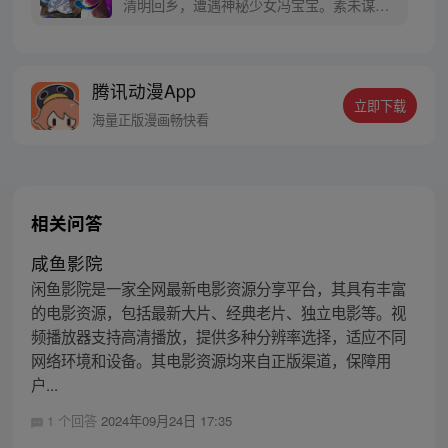
清明回乡，遭遇神秘少女冯宝宝。素未谋面
的冯宝宝却对张楚岚异常熟悉，并将其带去
自己打工的快递公司。为了帮冯宝宝寻找她
的身世，也为了查清自己与爷爷身上的秘
腾讯动漫App
密，张楚岚的生活被彻底颠覆，与冯宝宝一
立即下载
同踏上“异人”之旅。
海量正版漫画畅快看
相关问答
咸鱼影院
闲鱼影院是一家全网最新电影资源分享平台，其具有丰富
的电影资源，包括最新大片、经典老片、独立电影等。视
频播放器支持高清播放，提供多种分辨率选择，适应不同
网络环境和设备。其电影资源均来自正版渠道，保障用
户...
1 个回答
2024年09月24日 17:35