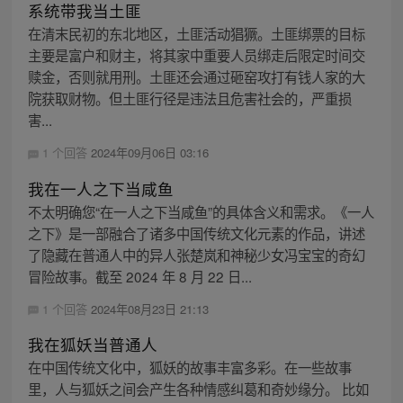
系统带我当土匪
在清末民初的东北地区，土匪活动猖獗。土匪绑票的目标
主要是富户和财主，将其家中重要人员绑走后限定时间交
赎金，否则就用刑。土匪还会通过砸窑攻打有钱人家的大
院获取财物。但土匪行径是违法且危害社会的，严重损
害...
1 个回答
2024年09月06日 03:16
我在一人之下当咸鱼
不太明确您“在一人之下当咸鱼”的具体含义和需求。《一人
之下》是一部融合了诸多中国传统文化元素的作品，讲述
了隐藏在普通人中的异人张楚岚和神秘少女冯宝宝的奇幻
冒险故事。截至 2024 年 8 月 22 日...
1 个回答
2024年08月23日 21:13
我在狐妖当普通人
在中国传统文化中，狐妖的故事丰富多彩。在一些故事
里，人与狐妖之间会产生各种情感纠葛和奇妙缘分。 比如