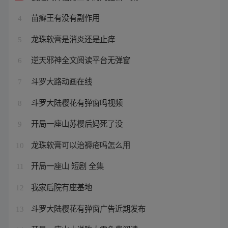
苗癣王有没有副作用
4
龙珠软膏是消炎还是止痒
5
逆天邪神全文阅读平台无弹窗
6
斗罗大路动画在线
7
斗罗大陆樱花有弹窗吗视频
8
开局一座山苏樱后妈死了没
9
龙珠软膏可以治褥疮吗怎么用
10
开局一座山 短剧 全集
11
我家后院有座基地
12
斗罗大陆樱花有弹窗广告近期发布
13