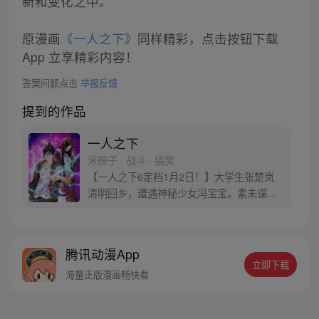
新和变化之中。
原漫画
《一人之下》
同样精彩，点击按钮下载
App 立享精彩内容！
答案问题点击
举报反馈
提到的作品
一人之下
米橙子 · 战斗 · 搞笑
【一人之下6定档1月2日！】大学生张楚岚
清明回乡，遭遇神秘少女冯宝宝。素未谋面
的冯宝宝却对张楚岚异常熟悉，并将其带去
自己打工的快递公司。为了帮冯宝宝寻找她
的身世，也为了查清自己与爷爷身上的秘
腾讯动漫App
密，张楚岚的生活被彻底颠覆，与冯宝宝一
立即下载
同踏上“异人”之旅。
海量正版漫画畅快看