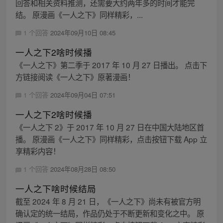
回答和相关资料推测，还需要大约两年多的时间才能完
结。 原漫画《一人之下》同样精彩，...
1 个回答
2024年09月10日 08:45
一人之下2啥时候播
《一人之下》第二季于 2017 年 10 月 27 日播出。 点击下
方链接阅读《一人之下》原著漫画！
1 个回答
2024年09月04日 07:51
一人之下2啥时候播
《一人之下 2》于 2017 年 10 月 27 日在中国大陆地区首
播。 原漫画《一人之下》同样精彩，点击按钮下载 App 立
享精彩内容！
1 个回答
2024年08月28日 08:50
一人之下啥时候结局
截至 2024 年 8 月 21 日，《一人之下》尚未有被官方明
确认定的统一结局，作品仍处于不断更新和变化之中。 原