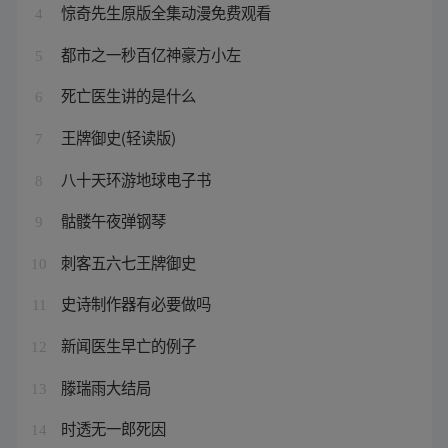
惊奇先生原版全集动漫免费观看
4
都市之一秒百亿神豪方小左
5
死亡医生讲的是什么
6
王牌御史(轻读版)
7
八十天环游地球电子书
8
骷髅午夜弹钢琴
9
刺客五六七王牌御史
10
史诗制作器有必要做吗
11
新闻医生早亡的例子
12
滕瑞雨大结局
13
时透无一郎死因
14