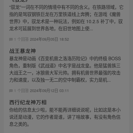
“驭龙”一词在不同的情境中有不同的含义。在铁路领域，它
指的是驾驭钢铁巨龙在万里铁道线上奔腾；在游戏《魔兽
世界》中，驭龙术是一种玩法，例如在 10.2.5 补丁中，驭
龙术可延展到世界各地，在旧世地图上使...
1 个回答
2024年09月05日 18:52
战王暴龙神
暴龙神是动画《百变机兽之洛洛历险记》中的终极 BOSS
角色，重制版《武战道》中名字是战龙皇。他是猛兽族三
大战王之一，冰狼兽大军元帅。拥有机兽世界最强的攻击
力和速度，以及独一无二的空中制霸权，实力是机...
1 个回答
2024年09月12日 03:11
西行纪龙神万相
你给的信息太少啦，能不能再详细说说呢，比如这是本小
说还是动漫，它的作者是谁，讲了啥故事，有没有角色信
息之类的。