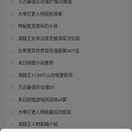
万古最强宗动漫27集完整版
19
大奉打更人杨砚扮演者
20
神秘复苏类似的小说
21
海贼王女帝汉库克被海军汉化版
22
白箐箐异世界冒险漫画第367话
23
末日拼图小说推荐
24
海贼王1136什么时候更新完
25
万古最强宗动漫25
26
末日拼图游戏阅读体all雾
27
大奉打更人杨砚最后的结局
28
海贼王人物莉姆介绍
29