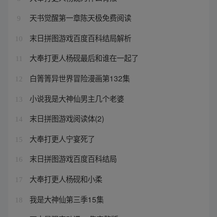
天书觉醒第一章陈天极免费阅读
9
末日拼图游戏百度百科结局解析
10
大奉打更人杨砚最后和谁在一起了
11
白箐箐异世界冒险漫画第132集
12
小说我是大神仙男主几个老婆
13
末日拼图游戏阅读体(2)
14
大奉打更人宁宴死了
15
末日拼图游戏百度百科结局
16
大奉打更人杨砚和小柔
17
我是大神仙第三季15集
18