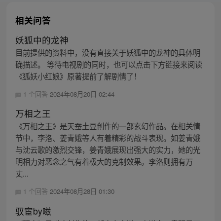
相关问答
妖狐中的龙神
目前提供的资料中，没有直接关于妖狐中的龙神的具体明
确描述。 等待电视剧的同时，也可以点击下方链接来阅读
《狐妖小红娘》原著提前了解剧情了！
1 个回答
2024年08月20日 02:44
万相之王
《万相之王》是天蚕土豆创作的一部玄幻作品。在相关情
节中，李洛、姜青娥等人有着精彩的战斗表现。如姜青娥
与沈云歌的激烈交锋，姜青娥展现出强大的实力，她的光
明相力对恶念之气有着极大的克制效果。李洛则拥有万
丈...
1 个回答
2024年08月28日 01:30
驭宦by嗞