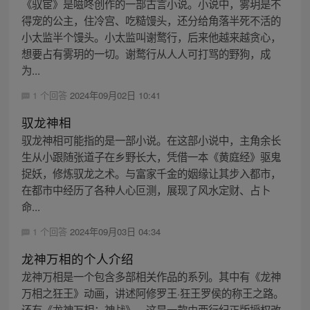
《驭宦》是嗞咚创作的一部古言小说。小说中，雾玥是不
得宠的公主，住冷宫、吃糙馒头，还分给角落半死不活的
小太监半个馒头。小太监叫谢鹜行，后来他越来越贪心，
想要占有雾玥的一切。谢鹜行从人人可打骂的野狗，成
为...
1 个回答
2024年09月02日 10:41
驭龙神相
驭龙神相可能指的是一部小说。在这部小说中，主角余长
生从小跟随张道子在乡野长大，凭借一本《黄庭经》驱鬼
捉妖，修炼驭龙之术。与富家千金的姻缘让其步入都市，
在都市中经历了各种人心叵测，展现了风水定财、占卜
命...
1 个回答
2024年09月03日 04:34
龙神万相的个人介绍
龙神万相是一个包含多部相关作品的系列。其中有《龙神
万相之狂王》动画，讲述阿修罗王·狂王罗侯的称王之路。
还有《龙神万相：神战》，这是一款由西行纪正版授权改