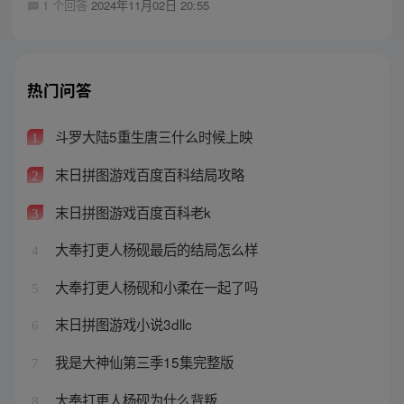
1 个回答
2024年11月02日 20:55
热门问答
斗罗大陆5重生唐三什么时候上映
1
末日拼图游戏百度百科结局攻略
2
末日拼图游戏百度百科老k
3
大奉打更人杨砚最后的结局怎么样
4
大奉打更人杨砚和小柔在一起了吗
5
末日拼图游戏小说3dllc
6
我是大神仙第三季15集完整版
7
大奉打更人杨砚为什么背叛
8