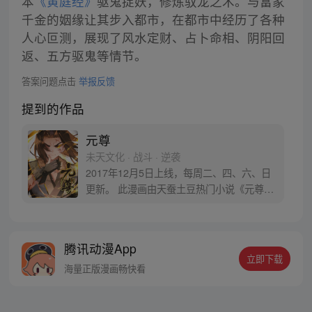
本
《黄庭经》
驱鬼捉妖，修炼驭龙之术。与富家
千金的姻缘让其步入都市，在都市中经历了各种
人心叵测，展现了风水定财、占卜命相、阴阳回
返、五方驱鬼等情节。
答案问题点击
举报反馈
提到的作品
元尊
未天文化 · 战斗 · 逆袭
2017年12月5日上线，每周二、四、六、日
更新。 此漫画由天蚕土豆热门小说《元尊》
改编。少年执笔，龙蛇舞动；劈开乱世，点
亮苍穹。气掌乾坤的世界里，究竟是蟒雀吞
龙，还是圣龙崛起？！
腾讯动漫App
立即下载
海量正版漫画畅快看