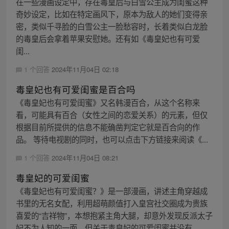
在一些漫画设定中，存在毒皇后与白雪公主成为闺蜜这种
奇妙设定，比如在特定画风下，原本为敌人的她们变得亲
密，类似千寻脸的白雪公主一脸愁容时，长着类似白龙脸
的毒皇后会拿着苹果安慰她。还有如《毒皇妃也有可爱
闺...
1 个回答
2024年11月04日 02:18
毒皇妃也有可爱闺蜜是百合吗
《毒皇妃也有可爱闺蜜》又名韩漫百合，从这个名称来
看，可能具有百合（女性之间的恋爱关系）的元素，但仅
根据目前所提供的信息不能确凿判定它就是百合向的作
品。 等待电视剧的同时，也可以点击下方链接来阅读《...
1 个回答
2024年11月04日 08:21
毒皇妃的可爱闺蜜
《毒皇妃也有可爱闺蜜？》是一部漫画，讲述主角穿越成
书里的无名女配，利用超萌颜值打入皇宫社交圈成为贵族
喜爱的“吉祥物”，本想抱紧主角大腿，却意外发现反派太子
妃不为人知的一面，但关于毒皇妃的可爱闺蜜并没有...