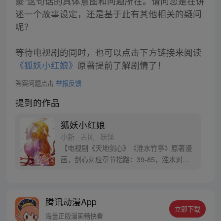
豪”这句话的具体意图和问题所在。请问您是在讲
述一个故事设定，还是基于此有其他相关的疑问
呢？
等待电视剧的同时，也可以点击下方链接来阅读
《狐妖小红娘》
原著提前了解剧情了！
答案问题点击
举报反馈
提到的作品
狐妖小红娘
小新 · 古风 · 妖怪
【电视剧《天地剑心》《淮水竹亭》原著漫
画，剑心对应章节指路：39-85，淮水对应
章节指路272-301】 迷糊萝莉小狐妖，正太
道士没节操。自古人妖生死恋，千载孽缘一
线牵。（每周周四更新。）
腾讯动漫App
立即下载
海量正版漫画畅快看