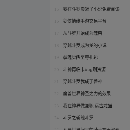
我在斗罗卖罐子小说免费阅读
15
剑侠情缘手游交易平台
16
从斗罗开始成为魂兽
17
穿越斗罗成为龙的小说
18
拳魂觉醒至尊礼包
19
斗神再临卡bug刷资源
20
穿越斗罗我成了兽神
21
魔兽世界神圣之力的效果
22
我在神界做兼职 远古龙猫
23
斗罗之斩魄斗罗
24
从异世界归来的骑士神王漫画
25