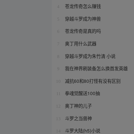
苍龙传奇怎么赚钱
4
穿越斗罗成为神兽
5
苍龙传奇是真的吗
6
奥丁用什么武器
7
穿越斗罗成为朱竹清 小说
8
我在神界刷装备怎么换首发英雄
9
减抗60和80打怪有没有区别
10
拳魂觉醒送100抽
11
奥丁神的儿子
12
斗罗之当兽神
13
斗罗大陆(h5)小说
14