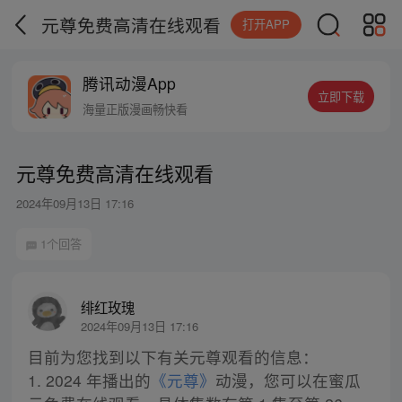
元尊免费高清在线观看
打开APP
腾讯动漫App
立即下载
海量正版漫画畅快看
元尊免费高清在线观看
2024年09月13日 17:16
1个回答
绯红玫瑰
2024年09月13日 17:16
目前为您找到以下有关元尊观看的信息：
1. 2024 年播出的
《元尊》
动漫，您可以在蜜瓜