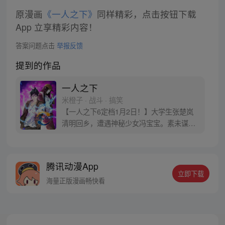
原漫画
《一人之下》
同样精彩，点击按钮下载
App 立享精彩内容！
答案问题点击
举报反馈
提到的作品
一人之下
米橙子 · 战斗 · 搞笑
【一人之下6定档1月2日！】大学生张楚岚
清明回乡，遭遇神秘少女冯宝宝。素未谋面
的冯宝宝却对张楚岚异常熟悉，并将其带去
自己打工的快递公司。为了帮冯宝宝寻找她
的身世，也为了查清自己与爷爷身上的秘
腾讯动漫App
密，张楚岚的生活被彻底颠覆，与冯宝宝一
立即下载
同踏上“异人”之旅。
海量正版漫画畅快看