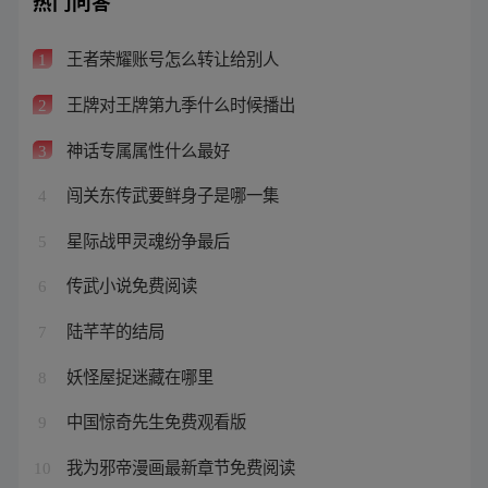
热门问答
王者荣耀账号怎么转让给别人
1
王牌对王牌第九季什么时候播出
2
神话专属属性什么最好
3
闯关东传武要鲜身子是哪一集
4
星际战甲灵魂纷争最后
5
传武小说免费阅读
6
陆芊芊的结局
7
妖怪屋捉迷藏在哪里
8
中国惊奇先生免费观看版
9
我为邪帝漫画最新章节免费阅读
10