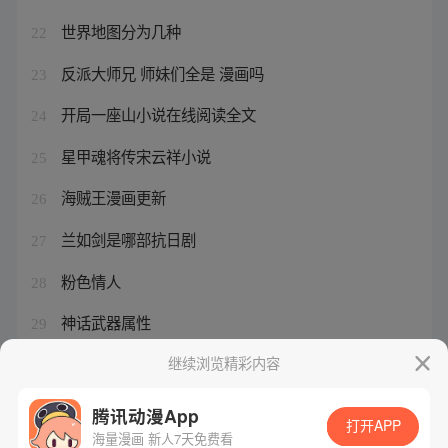
世界地图分为几种
22
反派大师兄 师妹们全是 漫画吗
23
开局一座山小说在线阅读全文
24
星甲魂将传宋云祥小说
25
海贼王漫画更新
26
兰如剑是哪部抗日剧
27
粉色情人
28
神话武器属性
29
姜明子高皓光段星炼
继续浏览精彩内容
30
腾讯动漫App
打开APP
海量漫画 新人7天免费看