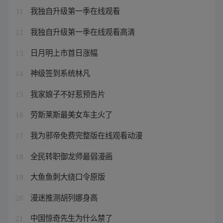
我独自升级第一季在线观看
11
我独自升级第一季在线观看高清
12
日月明上市首日涨幅
13
神级签到系统林凡
14
我家娘子不好惹预告片
15
劳斯莱斯最美女车主火了
16
我为邪帝免费完整版在线观看动漫
17
全民转职御龙师最弱漫画
18
大鱼鱼刺大绕口令原版
19
漫迷推测胡列娜身高
20
中国惊奇先生为什么禁了
21