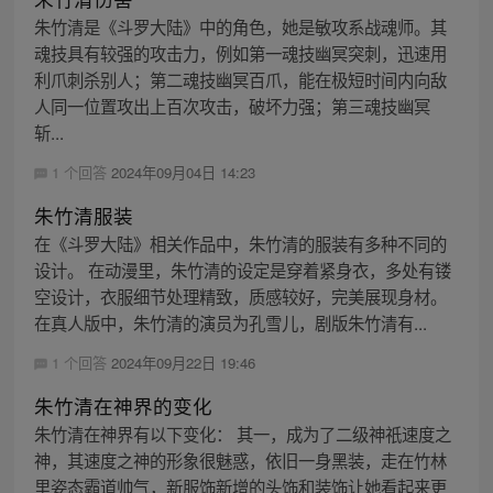
朱竹清是《斗罗大陆》中的角色，她是敏攻系战魂师。其
魂技具有较强的攻击力，例如第一魂技幽冥突刺，迅速用
利爪刺杀别人；第二魂技幽冥百爪，能在极短时间内向敌
人同一位置攻出上百次攻击，破坏力强；第三魂技幽冥
斩...
1 个回答
2024年09月04日 14:23
朱竹清服装
在《斗罗大陆》相关作品中，朱竹清的服装有多种不同的
设计。 在动漫里，朱竹清的设定是穿着紧身衣，多处有镂
空设计，衣服细节处理精致，质感较好，完美展现身材。
在真人版中，朱竹清的演员为孔雪儿，剧版朱竹清有...
1 个回答
2024年09月22日 19:46
朱竹清在神界的变化
朱竹清在神界有以下变化： 其一，成为了二级神祇速度之
神，其速度之神的形象很魅惑，依旧一身黑装，走在竹林
里姿态霸道帅气，新服饰新增的头饰和装饰让她看起来更