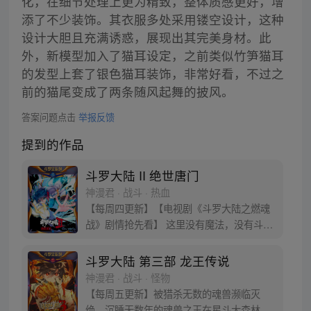
化，在细节处理上更为精致，整体质感更好，增
添了不少装饰。其衣服多处采用镂空设计，这种
设计大胆且充满诱惑，展现出其完美身材。此
外，新模型加入了猫耳设定，之前类似竹笋猫耳
的发型上套了银色猫耳装饰，非常好看，不过之
前的猫尾变成了两条随风起舞的披风。
答案问题点击
举报反馈
提到的作品
斗罗大陆 II 绝世唐门
神漫君 · 战斗 · 热血
【每周四更新】【电视剧《斗罗大陆之燃魂
战》剧情抢先看】 这里没有魔法，没有斗
气，没有武术，却有武魂。 唐门创立万年之
后的斗罗大陆上，唐门式微，一代天骄霍雨
斗罗大陆 第三部 龙王传说
浩横空出世，一切的神奇都将一一展现。 唐
神漫君 · 战斗 · 怪物
门暗器能否重振雄风，唐门能否重现辉煌，
【每周五更新】被猎杀无数的魂兽濒临灭
一切尽绝世唐门！
绝，沉睡无数年的魂兽之王在星斗大森林最