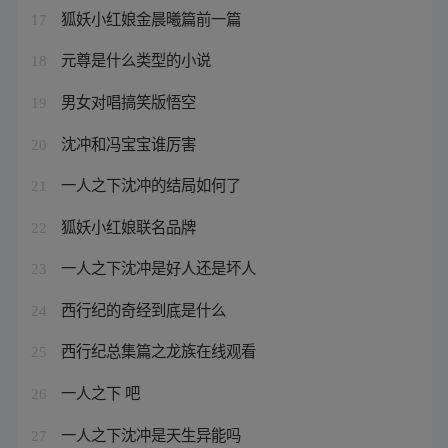
狐妖小红娘金晨曦篇前一篇
17
元尊是什么类型的小说
18
男女对唱搞笑版悟空
19
沈冲和冯宝宝谁厉害
20
一人之下沈冲的结局如何了
21
狐妖小红娘联名品牌
22
一人之下沈冲是好人还是坏人
23
西行纪的奇经到底是什么
24
西行纪总集篇之龙族在线观看
25
一人之下 吧
26
一人之下沈冲是天生异能吗
27