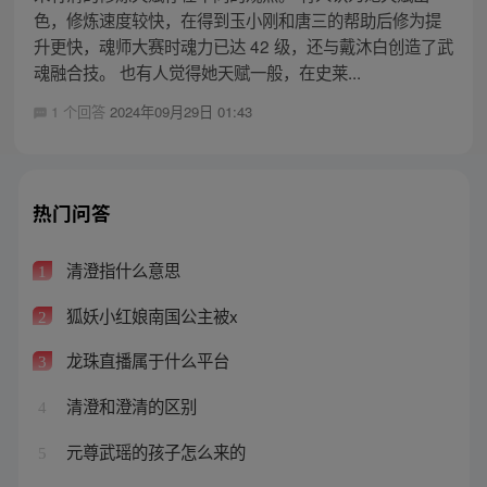
色，修炼速度较快，在得到玉小刚和唐三的帮助后修为提
升更快，魂师大赛时魂力已达 42 级，还与戴沐白创造了武
魂融合技。 也有人觉得她天赋一般，在史莱...
1 个回答
2024年09月29日 01:43
热门问答
清澄指什么意思
1
狐妖小红娘南国公主被x
2
龙珠直播属于什么平台
3
清澄和澄清的区别
4
元尊武瑶的孩子怎么来的
5