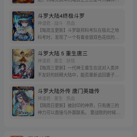
后的净土苏醒，复仇之战暗云密布。当“废武
魂”遇上执着而顽强的少年唐舞麟，万众瞩目
斗罗大陆4终极斗罗
的武魂传奇将再次被书写。我们不期待奇
神漫君 · 战斗 · 热血
迹，但要给奇迹一个机会。
【每周五更新】斗罗联邦科考队在极北之地
科考时，发现了一个有着金银双色花纹的
蛋。他们探查后发现里面居然有生命迹象，
于是赶忙将其带回研究所进行孵化。蛋孵化
斗罗大陆 5 重生唐三
出来了，可孵出来的是一个婴儿，一个和人
神漫君 · 重生 · 妖怪
类一模一样的孩子；与此同时，联邦研究所
【每周三更新】一代神王重生在这对人类并
正在解冻一名银色长发女子，而一名蓝发青
不友好的妖精大陆中，能否重新追回妻子。
年则在海滨被人发现
千奇百怪的妖神变又会带给他怎样的重生之
路？尽在一代神王至情追妻之旅，斗罗大陆
斗罗大陆外传 唐门英雄传
第五部，重生唐三!
神漫君 · 重生 · 热血
【隔周日更新】被封印的神界，只有唐三的
神力可以直接与外面联系。 要战败的时候，
从遥远的斗罗大陆…神界，瞬间翻盘！ 众神
之战，谁与争锋？ 当主角光环碰到一起，谁
能更胜一筹？这是属于唐门的一场众神之