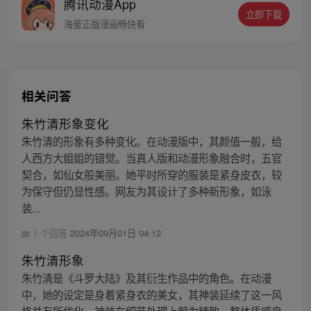
腾讯动漫App
战！
立即下载
海量正版漫画畅快看
相关问答
朱竹清形象变化
朱竹清的形象有多种变化。在动漫版中，其颜值一般，给
人西方大姐姐的错觉。当真人版和动漫形象融合时，五官
契合，如仙女般美丽。她平时所穿的服装是紧身皮衣，较
为保守但仍显性感。网友为其设计了多种新形象，如泳
装...
1 个回答
2024年09月01日 04:12
朱竹清形象
朱竹清是《斗罗大陆》及其衍生作品中的角色。在动漫
中，她的设定是身着紧身衣的美女，其神装延续了这一风