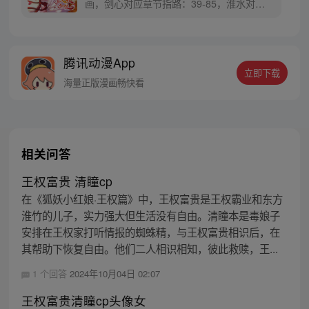
画，剑心对应章节指路：39-85，淮水对应
章节指路272-301】 迷糊萝莉小狐妖，正太
道士没节操。自古人妖生死恋，千载孽缘一
线牵。（每周周四更新。）
腾讯动漫App
立即下载
海量正版漫画畅快看
相关问答
王权富贵 清瞳cp
在《狐妖小红娘·王权篇》中，王权富贵是王权霸业和东方
淮竹的儿子，实力强大但生活没有自由。清瞳本是毒娘子
安排在王权家打听情报的蜘蛛精，与王权富贵相识后，在
其帮助下恢复自由。他们二人相识相知，彼此救赎，王...
1 个回答
2024年10月04日 02:07
王权富贵清瞳cp头像女