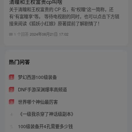
清瞳和王权富贵cp叫啥
关于清瞳和王权富贵的 CP 名，有“权瞳”这一简称，还
有“有富瞳享”等。 等待电视剧的同时，也可以点击下方链
接来阅读《狐妖小红娘》原著提前了解剧情了！
1 个回答
2024年08月21日 17:02
热门问答
梦幻西游100级装备
1
DNF手游深渊爆率高频道
2
世界哪个神仙最厉害
3
《一级我杀穿了神话级副本》
4
100级装备开4孔需要多少钱
5