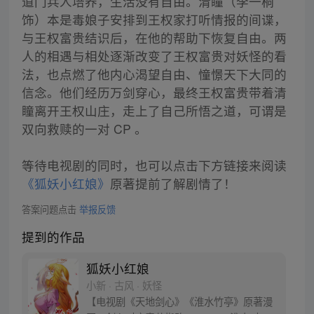
道门兵人培养，生活没有自由。清瞳（李一桐
饰）本是毒娘子安排到王权家打听情报的间谍，
与王权富贵结识后，在他的帮助下恢复自由。两
人的相遇与相处逐渐改变了王权富贵对妖怪的看
法，也点燃了他内心渴望自由、憧憬天下大同的
信念。他们经历万剑穿心，最终王权富贵带着清
瞳离开王权山庄，走上了自己所悟之道，可谓是
双向救赎的一对 CP 。
等待电视剧的同时，也可以点击下方链接来阅读
《狐妖小红娘》
原著提前了解剧情了！
答案问题点击
举报反馈
提到的作品
狐妖小红娘
小新 · 古风 · 妖怪
【电视剧《天地剑心》《淮水竹亭》原著漫