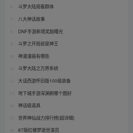
斗罗大陆观看群体
6
八大神话故事
7
DNF手游新塔奖励曝光
8
斗罗之开局就是神王
9
神漫漫画有哪些
10
斗罗大陆之万界系统
11
大话西游怀旧版100级装备
12
地下城手游深渊刷哪个图好
13
神话级道具
14
世界神仙战力排行榜(超详细)
15
87版红楼梦逝世演员
16