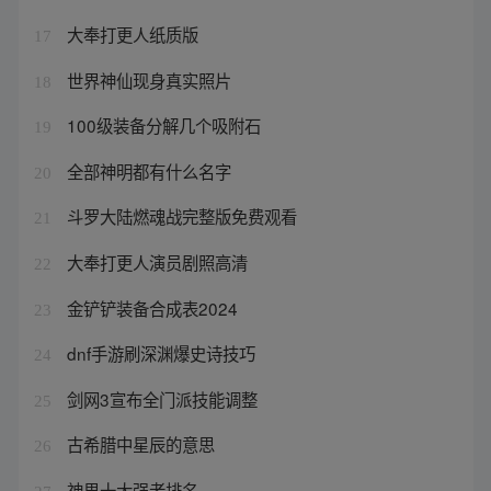
大奉打更人纸质版
17
世界神仙现身真实照片
18
100级装备分解几个吸附石
19
全部神明都有什么名字
20
斗罗大陆燃魂战完整版免费观看
21
大奉打更人演员剧照高清
22
金铲铲装备合成表2024
23
dnf手游刷深渊爆史诗技巧
24
剑网3宣布全门派技能调整
25
古希腊中星辰的意思
26
神界十大强者排名