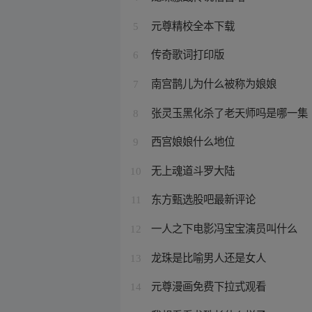
元尊精校全本下载
5
传奇歌词打印版
6
南宫鹊儿为什么被称为娘娘
7
张灵玉黑化杀了老天师吗是哪一集
8
西宫娘娘什么地位
9
无上魂道斗罗大陆
10
东方甄选股吧最新评论
11
一人之下电影冯宝宝演员叫什么
12
龙珠是比喻男人还是女人
13
元尊漫画免费下拉式观看
14