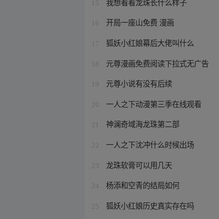
我想看看龙珠长什么样子
15
开局一座山免费 漫画
16
狐妖小红娘幕后大佬叫什么
17
元尊漫画免费阅读下拉式无广告
18
元尊小说有没有后续
19
一人之下动漫第三季在线观看
20
神澜奇域海龙珠第二部
21
一人之下沈冲什么时候出场
22
龙珠软膏可以用几天
23
杨添和空青的结局如何
24
狐妖小红娘历史真实存在吗
25