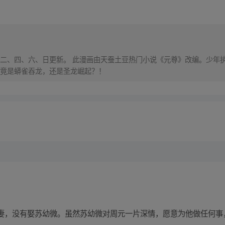
，每周二、四、六、日更新。 此漫画由天蚕土豆热门小说《元尊》改编。少
竟是蟒雀吞龙，还是圣龙崛起？！
妻，没有娶苏幼微。虽然苏幼微对周元一片深情，愿意为他做任何事