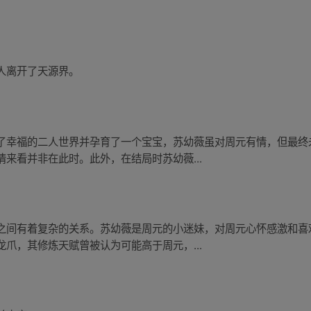
人离开了天源界。
了幸福的二人世界并孕育了一个宝宝，苏幼薇虽对周元有情，但最终
来看并非在此时。此外，在结局时苏幼薇...
之间有着复杂的关系。苏幼薇是周元的小迷妹，对周元心怀感激和喜
爪，其修炼天赋曾被认为可能高于周元，...