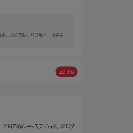
年执笔，龙蛇舞动；劈开乱世，点亮苍
立即下载
，但周元的心中被夭夭所占据，所以没