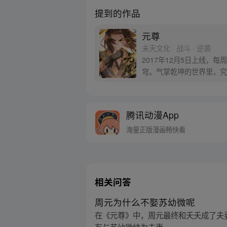
提到的作品
元尊
未天文化 · 战斗 · 逆袭
2017年12月5日上线
穹。气掌乾坤的世界里，究
腾讯动漫App
海量正版漫画畅快看
相关问答
周元为什么不娶苏幼微呢
在《元尊》中，周元最终和夭夭成了夫