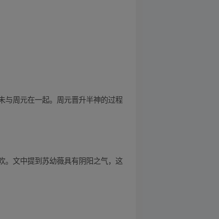
未与周元在一起。周元晋升半神的过程
欢。文中提到苏幼薇具有阴阳之气，这