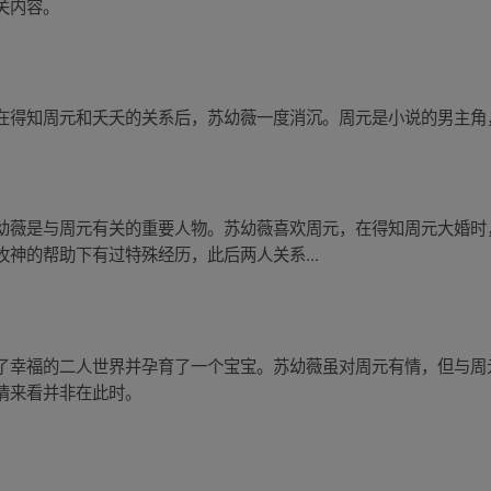
关内容。
在得知周元和夭夭的关系后，苏幼薇一度消沉。周元是小说的男主角
幼薇是与周元有关的重要人物。苏幼薇喜欢周元，在得知周元大婚时
神的帮助下有过特殊经历，此后两人关系...
了幸福的二人世界并孕育了一个宝宝。苏幼薇虽对周元有情，但与周
情来看并非在此时。