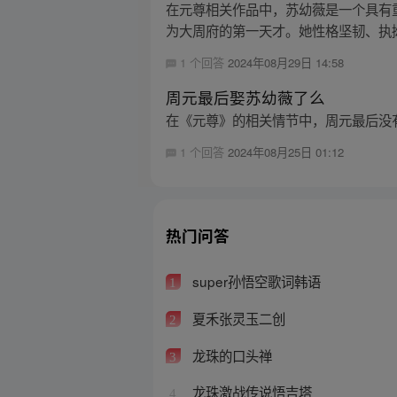
在元尊相关作品中，苏幼薇是一个具有
为大周府的第一天才。她性格坚韧、执拗
1 个回答
2024年08月29日 14:58
周元最后娶苏幼薇了么
在《元尊》的相关情节中，周元最后没
1 个回答
2024年08月25日 01:12
热门问答
super孙悟空歌词韩语
1
夏禾张灵玉二创
2
龙珠的口头禅
3
龙珠激战传说悟吉塔
4