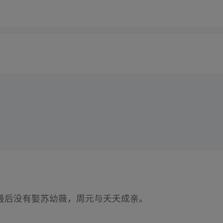
最后没有娶苏幼薇，周元与夭夭成亲。