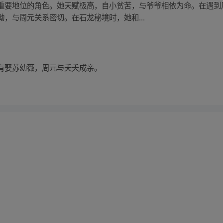
重要地位的角色。她天赋极高，自小贫苦，与爷爷相依为命。在遇到
，与周元关系密切。在石龙秘境时，她和...
有娶苏幼薇，周元与夭夭成亲。