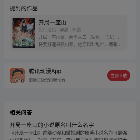
提到的作品
开局一座山
娱乐没错 · 穿越 · 热血
开局一座山寨，两个人口（军师，马夫），
将要打造最强山寨。他穿越到乱世，拥有一
座马上要散伙的山寨。面对这杀戮乱世，是
打算抢钱抢粮抢婆娘做一个逍遥山大王，还
是泼出这身男儿血，交锋世上英雄，搏一个
腾讯动漫App
名震古今，问一声：王侯将相，宁有种乎！
立即下载
海量正版漫画畅快看
相关问答
开局一座山的小说原名叫什么名字
《开局一座山》这部动漫和微短剧的原著小说名为《最强