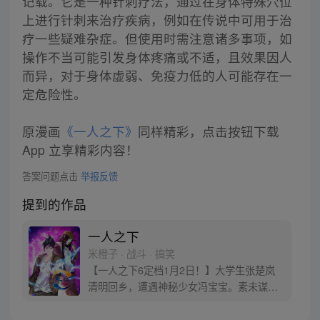
记载。它是一种针刺疗法，通过在身体特殊穴位
上进行针刺来治疗疾病，例如在传说中可用于治
疗一些疑难杂症。但使用时需注意诸多事项，如
操作不当可能引发身体疼痛或不适，且效果因人
而异，对于身体虚弱、免疫力低的人可能存在一
定危险性。
原漫画
《一人之下》
同样精彩，点击按钮下载
App 立享精彩内容！
答案问题点击
举报反馈
提到的作品
一人之下
米橙子 · 战斗 · 搞笑
【一人之下6定档1月2日！】大学生张楚岚
清明回乡，遭遇神秘少女冯宝宝。素未谋面
的冯宝宝却对张楚岚异常熟悉，并将其带去
自己打工的快递公司。为了帮冯宝宝寻找她