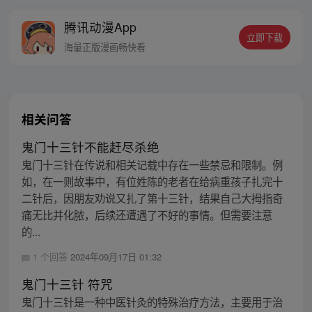
的身世，也为了查清自己与爷爷身上的秘
腾讯动漫App
密，张楚岚的生活被彻底颠覆，与冯宝宝一
立即下载
同踏上“异人”之旅。
海量正版漫画畅快看
相关问答
鬼门十三针不能赶尽杀绝
鬼门十三针在传说和相关记载中存在一些禁忌和限制。例
如，在一则故事中，有位姓陈的老者在给病重孩子扎完十
二针后，因朋友劝说又扎了第十三针，结果自己大拇指奇
痛无比并化脓，后续还遭遇了不好的事情。但需要注意
的...
1 个回答
2024年09月17日 01:32
鬼门十三针 符咒
鬼门十三针是一种中医针灸的特殊治疗方法，主要用于治