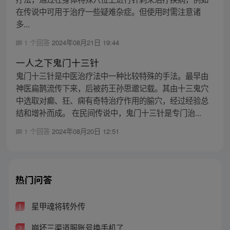
在传说中可用于治疗一些疑难杂症。但使用时需注意诸
多...
1 个回答
2024年08月21日 19:44
一人之下鬼门十三针
鬼门十三针是中医治疗法中一种比较特殊的手法。最早由
神医扁鹊流传下来，后被药王孙思邈记载。其由十三鬼穴
中选取对癫、狂、痫有奇特治疗作用的腧穴，经过经验总
结和增补而成。 在民间传说中，鬼门十三针是专门治...
1 个回答
2024年08月20日 12:51
热门问答
星甲魂将转外传
1
崩坏三渠道服账号换手机了
2