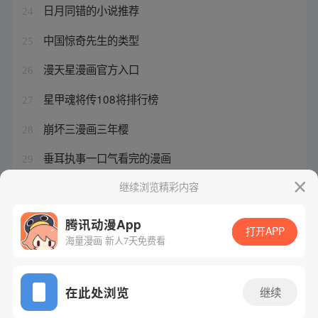
日月同错的小说推荐
24
中国惊奇先生的类型
25
漫天星漫画官方入口
26
星甲魂将传108将排行榜
27
崩坏三漫画三年樱
28
垂耳执事一口气看完的漫画
29
穿成男主的恶毒师尊
继续浏览精彩内容
30
腾讯动漫App
打开APP
海量漫画 新人7天免费看
腾讯漫画
起点读书
QQ阅读
网站备案/许可证号：粤B2-20090059-5
在此处浏览
继续
Copyright©1998 - 2026 Tencent. All Rights Reserved