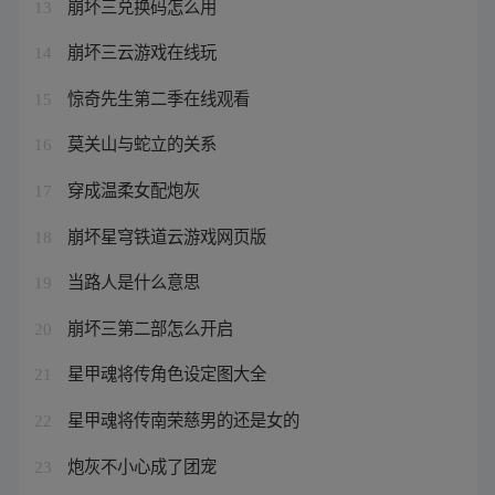
崩坏三兑换码怎么用
13
崩坏三云游戏在线玩
14
惊奇先生第二季在线观看
15
莫关山与蛇立的关系
16
穿成温柔女配炮灰
17
崩坏星穹铁道云游戏网页版
18
当路人是什么意思
19
崩坏三第二部怎么开启
20
星甲魂将传角色设定图大全
21
星甲魂将传南荣慈男的还是女的
22
炮灰不小心成了团宠
23