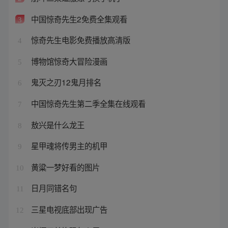
中国惊奇先生2免费全集观看
3
惊奇先生电影免费播放高清版
4
博物馆惊奇大冒险漫画
5
鬼灭之刃12鬼月排名
6
中国惊奇先生第二季全集在线观看
7
敖兴是什么龙王
8
星甲魂将传男主的机甲
9
黄粱一梦好看的图片
10
日月同错名句
11
三星电视底部出现广告
12