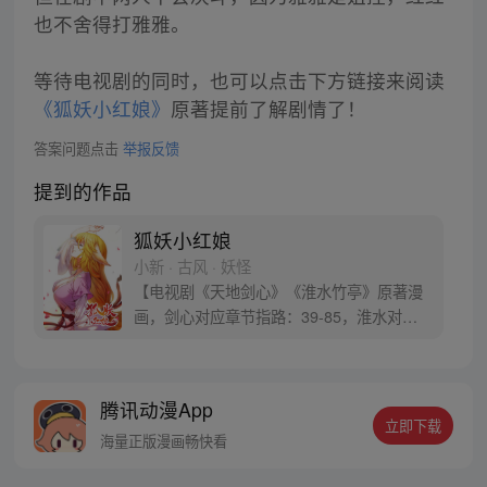
也不舍得打雅雅。
等待电视剧的同时，也可以点击下方链接来阅读
《狐妖小红娘》
原著提前了解剧情了！
答案问题点击
举报反馈
提到的作品
狐妖小红娘
小新 · 古风 · 妖怪
【电视剧《天地剑心》《淮水竹亭》原著漫
画，剑心对应章节指路：39-85，淮水对应
章节指路272-301】 迷糊萝莉小狐妖，正太
道士没节操。自古人妖生死恋，千载孽缘一
线牵。（每周周四更新。）
腾讯动漫App
立即下载
海量正版漫画畅快看