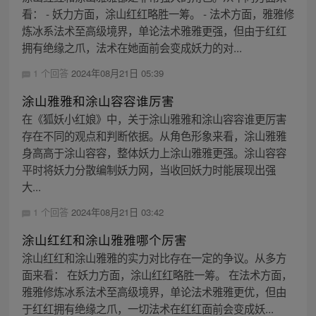
看： - 妖力方面，涂山红红略胜一筹。 - 法术方面，雅雅修
炼冰系法术至高级境界，单论法术雅雅更强，但由于红红
拥有绝缘之爪，法术在她面前会变成妖力的对...
1 个回答
2024年08月21日 05:39
涂山雅雅和涂山容容谁厉害
在《狐妖小红娘》中，关于涂山雅雅和涂山容容谁更厉害
存在不同的观点和判断依据。从角色形象来看，涂山雅雅
身高高于涂山容容，整体妖力上涂山雅雅更强。涂山容容
平时将妖力分散编制妖力网，当收回妖力时能展现出强
大...
1 个回答
2024年08月21日 03:42
涂山红红和涂山雅雅哪个厉害
涂山红红和涂山雅雅的实力对比存在一定的争议。从多方
面来看： 在妖力方面，涂山红红略胜一筹。 在法术方面，
雅雅修炼冰系法术至高级境界，单论法术雅雅更优，但由
于红红拥有绝缘之爪，一切法术在红红面前会变成妖...