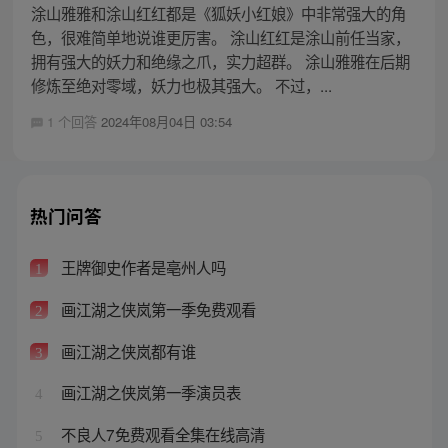
涂山雅雅和涂山红红都是《狐妖小红娘》中非常强大的角
色，很难简单地说谁更厉害。 涂山红红是涂山前任当家，
拥有强大的妖力和绝缘之爪，实力超群。 涂山雅雅在后期
修炼至绝对零域，妖力也极其强大。 不过，...
1 个回答
2024年08月04日 03:54
热门问答
王牌御史作者是亳州人吗
1
画江湖之侠岚第一季免费观看
2
画江湖之侠岚都有谁
3
画江湖之侠岚第一季演员表
4
不良人7免费观看全集在线高清
5