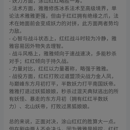
- 妖力方面，涂山红红略胜一筹。
- 法术方面，雅雅修炼冰系法术至高级境界，单
论法术雅雅更强，但由于红红拥有绝缘之爪，法
术在她面前会变成妖力的对拼，此方面两者势均
力敌。
- 心智与战斗状态上，红红战斗时较为冷静，雅
雅容易因外物失去理智。
- 战斗风格上，雅雅倾向于速战速决，多能秒杀
对手；红红倾向于持久战。
- 力量对比，红红以力量著称，略强于雅雅。
- 战役方面，红红打败过道盟顶尖战力金人凤，
与巅峰东方月初打平，半数妖力打平南国妖帝。
雅雅打退过妖狐娘娘，秒杀过混天典狱逃出的所
有妖怪、暴走的东方月初（拥有红红半数妖
力）、北山妖帝，打败过黑狐娘娘。
总的来说，正面对决，涂山红红的胜算大一点。
但在剧中两人不会决斗，因为雅雅是姐控，红红