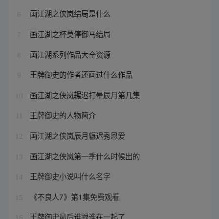
画江湖之侠岚结局是什么
6
画江湖之杯莫停御马结局
7
画江湖系列作品大全资源
8
王牌御史的作者还画过什么作品
9
画江湖之侠岚辗迟打晕辰月第几集
10
王牌御史的人物简介
11
画江湖之侠岚辰月辗迟秀恩爱
12
画江湖之侠岚第一季什么时候出的
13
王牌御史小说叫什么名字
14
《不良人7》第1集免费观看
15
王牌御史最后谁跟谁在一起了
16