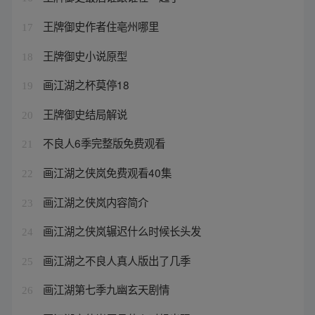
王牌御史作者住亳州哪里
17
王牌御史小说原型
18
画江湖之杯莫停18
19
王牌御史结局解说
20
不良人6季完整版免费观看
21
画江湖之侠岚免费观看40集
22
画江湖之侠岚内容简介
23
画江湖之侠岚辗迟什么时候长头发
24
画江湖之不良人真人版出了几季
25
画江湖第七季九幽玄天剧情
26