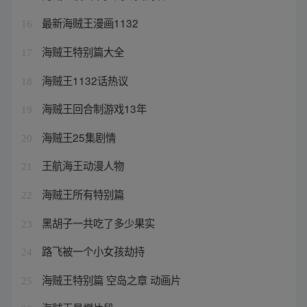
最新海贼王漫画1132
16
海贼王特别篇大全
17
海贼王1132话热议
18
海贼王回合制游戏13年
19
海贼王25集剧情
20
王航海王动漫人物
21
海贼王所有特别篇
22
黑胡子一共吃了多少果实
23
路飞被一个小女孩劫持
24
海贼王特别篇 空岛之章 动画片
25