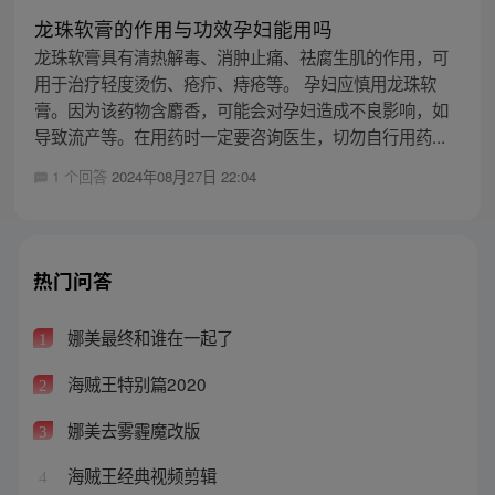
龙珠软膏的作用与功效孕妇能用吗
龙珠软膏具有清热解毒、消肿止痛、祛腐生肌的作用，可
用于治疗轻度烫伤、疮疖、痔疮等。 孕妇应慎用龙珠软
膏。因为该药物含麝香，可能会对孕妇造成不良影响，如
导致流产等。在用药时一定要咨询医生，切勿自行用药...
1 个回答
2024年08月27日 22:04
热门问答
娜美最终和谁在一起了
1
海贼王特别篇2020
2
娜美去雾霾魔改版
3
海贼王经典视频剪辑
4