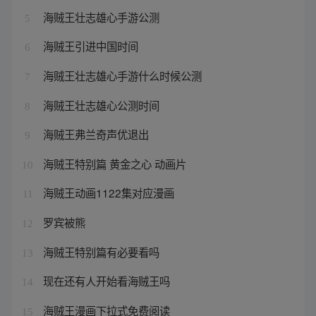
海贼王壮志雄心手游公测
5
海贼王引进中国时间
6
海贼王壮志雄心手游什么时候公测
7
海贼王壮志雄心公测时间
8
海贼王弗兰奇声优退出
9
海贼王特别篇 黄金之心 动画片
10
海贼王动画1122集对应漫画
11
罗宾被熊
12
海贼王特别篇有必要看吗
13
现在还有人开始看海贼王吗
14
海贼王漫画下拉式免费阅读
15