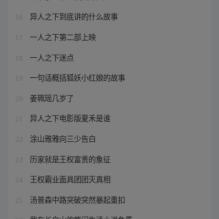
异人之下到底讲的什么故事
16
一人之下第二部上映
17
一人之下迷点
18
一句话概括狐妖小红娘的故事
19
姜珮瑶几岁了
20
异人之下电影版夏禾是谁
21
涂山雅雅向三少告白
22
历家就是王权富贵的象征
23
王权霸业面具团团灭真相
24
汤普森中路突破突然暴起重扣
25