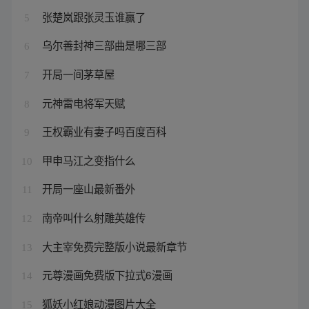
张楚岚跟张灵玉谁赢了
5
乌尔善封神三部曲是哪三部
6
开局一间茅草屋
7
元神雷电将军天赋
8
王权霸业有妻子吗百度百科
9
甲申马江之变指什么
10
开局一座山最新番外
11
南帝叫什么射雕英雄传
12
大主宰免费完整版小说最新章节
13
元尊漫画免费版下拉式6漫画
14
狐妖小红娘动漫图片大全
15