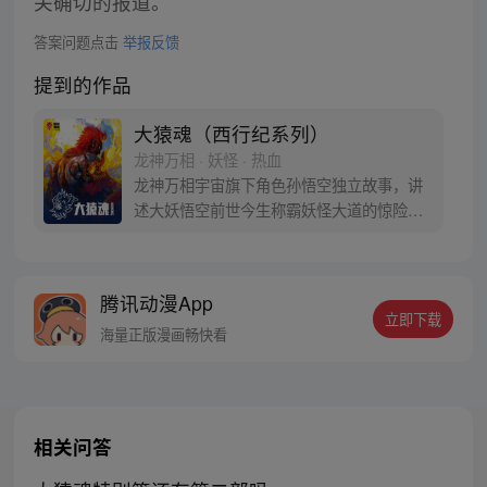
关确切的报道。
答案问题点击
举报反馈
提到的作品
大猿魂（西行纪系列）
龙神万相 · 妖怪 · 热血
龙神万相宇宙旗下角色孙悟空独立故事，讲
述大妖悟空前世今生称霸妖怪大道的惊险历
程。 妖怪大道有自己的生存之道，某日，一
位猴妖因人类的祈愿从天而降，以鬼魈之名
响彻妖界，却因堕入暗魂无法再守护重要之
腾讯动漫App
人…六十年后，他再次破石而出，背负着守
立即下载
护族人的希望和信念打败了妖怪大道的霸
海量正版漫画畅快看
主，成为猴群之王，但故事仍在继续…
相关问答