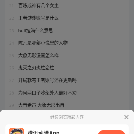
百炼成神有几个女主
21
王者游戏账号是什么
22
buff拉满什么意思
23
陈凡是哪部小说里的人物
24
大象无形漫画怎么样
25
鬼灭之刃炎柱恋柱
26
开局就有王者账号还在更新吗
27
为何两口子吵架外人最好不劝
28
大音希声 大象无形出自
29
百炼成神更新具体时间
继续浏览精彩内容
30
腾讯动漫App