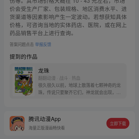
伤等。其市场价格大概在 10 - 43 元左右，市场
价会受生产厂家、包装规格、地区消费水平、进
货渠道等因素影响产生一定波动。若想获知具体
价格，可咨询当地的实体药店、医院，或在网上
药品销售平台上进行查询。
答案问题点击
举报反馈
提到的作品
龙珠
翻翻动漫 · 战斗 · 热血
很久很久以前，地球上散落着七颗神奇的龙
珠，传说只要聚齐它们，神龙就会出现，并
可以为人实现一个愿望。为了寻找龙珠，布
尔玛和孙悟空踏上了奇妙的寻珠之旅……
腾讯动漫App
立即下载
海量正版漫画畅快看