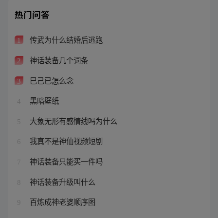
热门问答
传武为什么结婚后逃跑
1
神话装备几个词条
2
巳己已怎么念
3
黑暗壁纸
4
大象无形有感情线吗为什么
5
我真不是神仙视频短剧
6
神话装备只能买一件吗
7
神话装备升级叫什么
8
百炼成神老婆顺序图
9