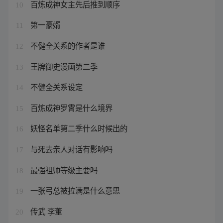
百炼成神女主先后推到顺序
10
第一豪婿
11
不健全关系的作者是谁
12
王牌御史漫画第二季
13
不健全关系设定
14
百炼成神罗霄是什么境界
15
妖怪名单第二季什么时候出的
16
与死去亲人对话有影响吗
17
最强祖师等级主要吗
18
一张弓总被拉满是什么意思
19
传武 李董
20