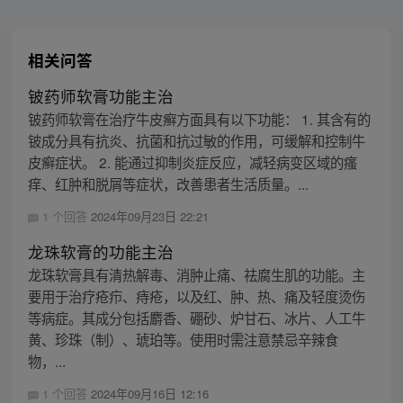
相关问答
铍药师软膏功能主治
铍药师软膏在治疗牛皮癣方面具有以下功能： 1. 其含有的
铍成分具有抗炎、抗菌和抗过敏的作用，可缓解和控制牛
皮癣症状。 2. 能通过抑制炎症反应，减轻病变区域的瘙
痒、红肿和脱屑等症状，改善患者生活质量。...
1 个回答
2024年09月23日 22:21
龙珠软膏的功能主治
龙珠软膏具有清热解毒、消肿止痛、祛腐生肌的功能。主
要用于治疗疮疖、痔疮，以及红、肿、热、痛及轻度烫伤
等病症。其成分包括麝香、硼砂、炉甘石、冰片、人工牛
黄、珍珠（制）、琥珀等。使用时需注意禁忌辛辣食
物，...
1 个回答
2024年09月16日 12:16