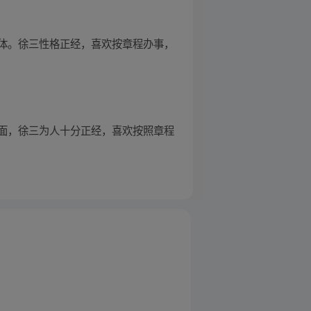
体。徐三性格正经，喜欢按章程办事，
面，徐三为人十分正经，喜欢按照章程