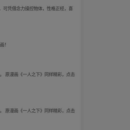
，可凭借念力操控物体，性格正经，喜
漫画！
观看。 原漫画《一人之下》同样精彩，点击
观看。 原漫画《一人之下》同样精彩，点击