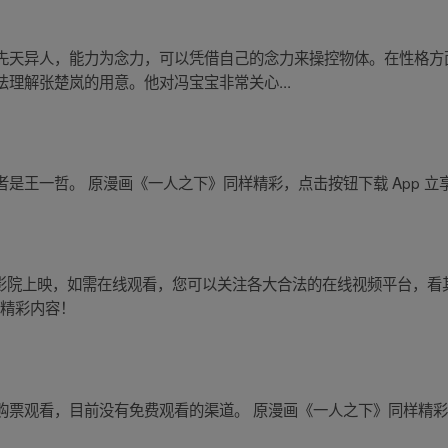
先天异人，能力为念力，可以凭借自己的念力来操控物体。在性格方
理解张楚岚的用意。他对冯宝宝非常关心...
是王一哲。 原漫画《一人之下》同样精彩，点击按钮下载 App 立
在全国影院上映，如需在线观看，您可以关注各大合法的在线视频平台，
享精彩内容！
票观看，目前没有免费观看的渠道。 原漫画《一人之下》同样精彩，