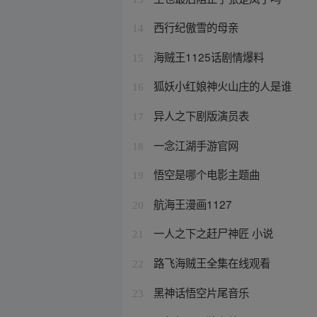
西行纪傲雪的母亲
14
海贼王1125话剧情爆料
15
狐妖小红娘神火山庄的人是谁
16
异人之下剧版演员表
17
一念江湖手游官网
18
悟空是哪个电影主题曲
19
航海王漫画1127
20
一人之下之赶尸神匠 小说
21
路飞海贼王全集在线观看
22
黑神话悟空片尾音乐
23