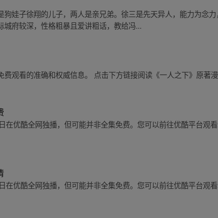
是狗娃子徐翔的儿子，两人是亲兄弟。徐三是先天异人，能力为念力
城府较深，性格粗暴且爱讲粗话，教给冯...
免费观看的准确和权威信息。 点击下方链接阅读《一人之下》原著
费
 月 4 日在优酷全网独播，但可能并非全集免费。您可以前往优酷平台
清
 月 4 日在优酷全网独播，但可能并非全集免费。您可以前往优酷平台