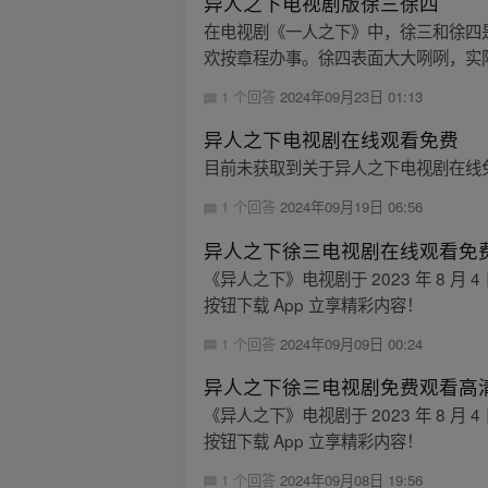
异人之下电视剧版徐三徐四
在电视剧《一人之下》中，徐三和徐四
欢按章程办事。徐四表面大大咧咧，实际
1 个回答
2024年09月23日 01:13
异人之下电视剧在线观看免费
目前未获取到关于异人之下电视剧在线
1 个回答
2024年09月19日 06:56
异人之下徐三电视剧在线观看免
《异人之下》电视剧于 2023 年 8
按钮下载 App 立享精彩内容！
1 个回答
2024年09月09日 00:24
异人之下徐三电视剧免费观看高
《异人之下》电视剧于 2023 年 8
按钮下载 App 立享精彩内容！
1 个回答
2024年09月08日 19:56