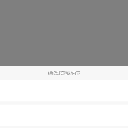
继续浏览精彩内容
腾讯漫画
起点读书
QQ阅读
网站备案/许可证号：粤B2-20090059-5
Copyright©1998 - 2026 Tencent. All Rights Reserved