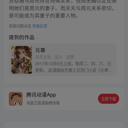
苏幼薇与周元存在特殊关系，但尚无确切定论表
明她们是周元的妻子。而夭夭与周元关系密切，
是可能成为其妻子的重要人物。
答案问题点击
举报反馈
提到的作品
元尊
未天文化 · 战斗 · 逆袭
2017年12月5日上线，每周二、四、六、日
更新。 此漫画由天蚕土豆热门小说《元尊》
改编。少年执笔，龙蛇舞动；劈开乱世，点
亮苍穹。气掌乾坤的世界里，究竟是蟒雀吞
龙，还是圣龙崛起？！
腾讯动漫App
立即下载
海量正版漫画畅快看