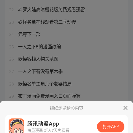
斗罗大陆高清樱花版免费观看迅雷
22
妖怪名单在线观看第二季动漫
23
元尊下一部
24
一人之下5的漫画改编
25
妖怪客栈人物关系图
26
一人之下有没有第六季
27
妖怪名单主角几个老婆结局
28
布丁漫画免费漫画入口页面弹窗
29
元尊后续小说什么名字啊
继续浏览精彩内容
30
腾讯动漫App
打开APP
海量漫画 新人7天免费看