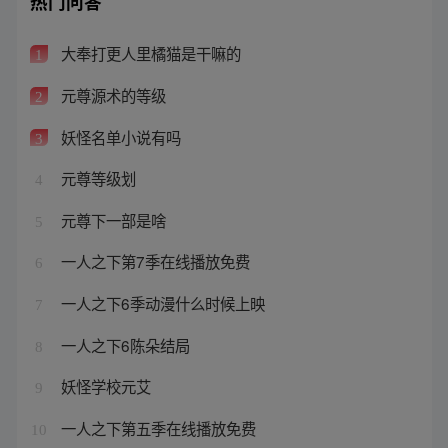
热门问答
大奉打更人里橘猫是干嘛的
1
元尊源术的等级
2
妖怪名单小说有吗
3
元尊等级划
4
元尊下一部是啥
5
一人之下第7季在线播放免费
6
一人之下6季动漫什么时候上映
7
一人之下6陈朵结局
8
妖怪学校元艾
9
一人之下第五季在线播放免费
10