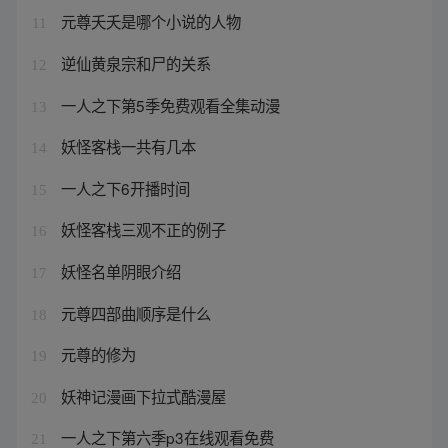
元尊夭夭是哪个小说的人物
11
逆仙黄泉宗和尸的关系
12
一人之下第5季免费观看全集动漫
13
妖怪客栈一共有几本
14
一人之下6开播时间
15
妖怪客栈三观不正的例子
16
妖怪名单阴眼介绍
17
元尊四部曲顺序是什么
18
元尊的修为
19
妖神记漫画下拉式酷漫屋
20
一人之下第六季p3在线观看免费
21