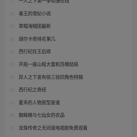
一人之下第一季动漫在线
17
毒王的宠妃小说
18
草帽海贼团最新
19
胡尔卡奇排名第几
20
西行纪狂王后续
21
开局一座山程大雷和苏樱结局
22
异人之下发布徐三徐四角色特辑
23
西行纪之奇经
24
夏禾的人物原型是谁
25
蜘蛛精与七仙女的衣品
26
龙珠传奇之无间道电视剧免费观看
27