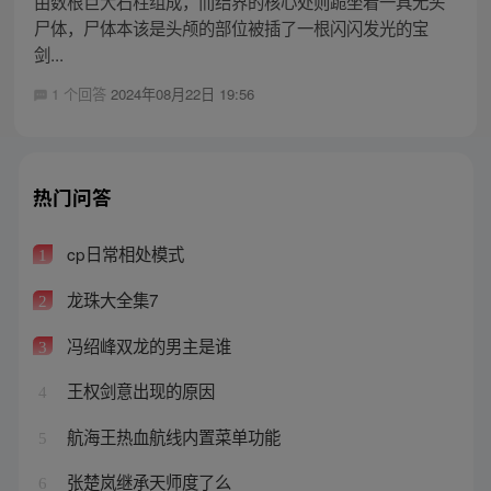
由数根巨大石柱组成，而结界的核心处则跪坐着一具无头
尸体，尸体本该是头颅的部位被插了一根闪闪发光的宝
剑...
1 个回答
2024年08月22日 19:56
热门问答
cp日常相处模式
1
龙珠大全集7
2
冯绍峰双龙的男主是谁
3
王权剑意出现的原因
4
航海王热血航线内置菜单功能
5
张楚岚继承天师度了么
6