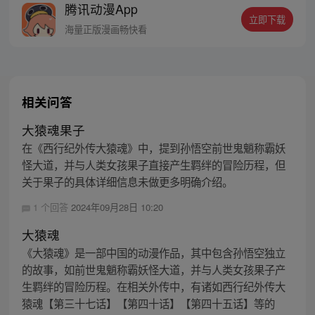
腾讯动漫App
人…六十年后，他再次破石而出，背负着守
立即下载
护族人的希望和信念打败了妖怪大道的霸
海量正版漫画畅快看
主，成为猴群之王，但故事仍在继续…
相关问答
大猿魂果子
在《西行纪外传大猿魂》中，提到孙悟空前世鬼魈称霸妖
怪大道，并与人类女孩果子直接产生羁绊的冒险历程，但
关于果子的具体详细信息未做更多明确介绍。
1 个回答
2024年09月28日 10:20
大猿魂
《大猿魂》是一部中国的动漫作品，其中包含孙悟空独立
的故事，如前世鬼魈称霸妖怪大道，并与人类女孩果子产
生羁绊的冒险历程。在相关外传中，有诸如西行纪外传大
猿魂【第三十七话】【第四十话】【第四十五话】等的