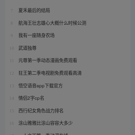
夏禾最后的结局
7
航海王壮志雄心大概什么时候公测
8
我有一座随身农场
9
武道独尊
10
元尊第一季动态漫画免费观看
11
狂王第二季电视剧免费观看高清
12
悟空语音app下载官方
13
情侣2字cp名
14
西行纪女角色战力排名
15
涂山雅雅比涂山容容大多少
16