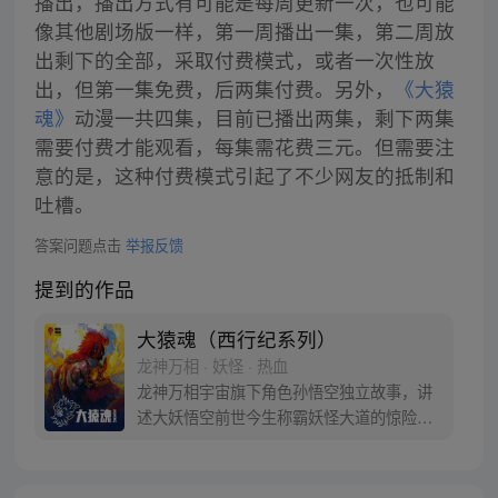
播出，播出方式有可能是每周更新一次，也可能
像其他剧场版一样，第一周播出一集，第二周放
出剩下的全部，采取付费模式，或者一次性放
出，但第一集免费，后两集付费。另外，
《大猿
魂》
动漫一共四集，目前已播出两集，剩下两集
需要付费才能观看，每集需花费三元。但需要注
意的是，这种付费模式引起了不少网友的抵制和
吐槽。
答案问题点击
举报反馈
提到的作品
大猿魂（西行纪系列）
龙神万相 · 妖怪 · 热血
龙神万相宇宙旗下角色孙悟空独立故事，讲
述大妖悟空前世今生称霸妖怪大道的惊险历
程。 妖怪大道有自己的生存之道，某日，一
位猴妖因人类的祈愿从天而降，以鬼魈之名
响彻妖界，却因堕入暗魂无法再守护重要之