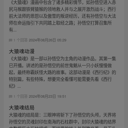
《大猿魂》漫画中包含了诸多精彩情节，如孙悟空进入赤
尻马猴跟铁臂猿猴的领地救人并与之展开激烈战斗；西行
前大法师的恩怨以及傲雪的叛逆经历，还有孙悟空与大法
师在命运指引下共同踏上取经之路；孙悟空打算召集所
有...
1 个回答
2024年08月26日 05:29
大猿魂动漫
《大猿魂》是一部以孙悟空为主角的动漫作品，其第一集
已开播。讲述的是孙悟空的前世鬼魈从一只小妖慢慢做
起，最终称霸妖怪大路的故事。这部动漫是《西行纪》的
特别篇，有些特殊，想要完全看懂可能需要先看《西行
纪》...
1 个回答
2024年08月23日 19:51
大猿魂结局
大猿魂的结局是：三眼神将斩下了孙悟空的头颅，天界将
孙悟空的灵魂封印在南海的石柱群中，封印大猿魂的结界