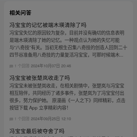
相关问答
冯宝宝的记忆被端木瑛清除了吗
冯宝宝失忆的原因较为复杂，目前并没有确切的信息表明
是端木瑛清除了她的记忆。一种观点认为她的失忆可能
与“八奇技”有关。当初无根生召集八奇技的创造人回到二十
四节谷准备用八奇技的力量复活冯宝宝，可那时候端木...
1 个回答
2024年10月07日 20:46
冯宝宝被张楚岚收走了吗
冯宝宝未被张楚岚收走，在相关剧情中，张楚岚与冯宝宝
相互陪伴，共同经历了诸多事件，张楚岚为了冯宝宝付出
很多，努力保护她。 原漫画《一人之下》同样精彩，点击
按钮下载 App 立享精彩内容！
1 个回答
2024年09月25日 12:10
冯宝宝最后被夺舍了吗