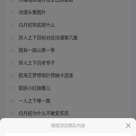
动漫头像图片
21
白月初到底是什么
22
异人之下目前对应动漫第几集
23
我有一座山第一季
24
异人之下吕老爷子
25
航海王梦想指针预抽卡选谁
26
狐妖小红娘雁儿
27
一人之下哪一集
28
白月初为什么不敢爱苏苏
29
异人之下主演徐三是谁
继续浏览精彩内容
30