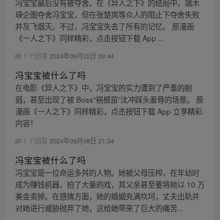
冯宝宝最后没有被夺舍。在《异人之下》的结局中，端木
瑛企图夺舍冯宝宝，但在张楚岚等众人的阻止下夺舍失败
并灰飞烟灭。不过，冯宝宝失去了所有的记忆。 原漫画
《一人之下》同样精彩，点击按钮下载 App ...
1 个回答
2024年09月22日 09:44
冯宝宝被什么了吗
在电影《异人之下》中，冯宝宝的实力遭到了严重的削
弱，甚至出现了被 Boss“祸根苗”沈冲踩头羞辱的场景。 原
漫画《一人之下》同样精彩，点击按钮下载 App 立享精彩
内容！
1 个回答
2024年09月08日 21:34
冯宝宝被什么了吗
冯宝宝是一位命运多舛的人物。她被父母压榨，在年幼时
成为赚钱机器，拍了大量的戏，其父亲甚至要将她以 10 万
美金卖掉。在感情方面，她的婚姻充满坎坷，丈夫出轨并
对她进行威胁抛弃了她，这给她带来了巨大的痛苦...