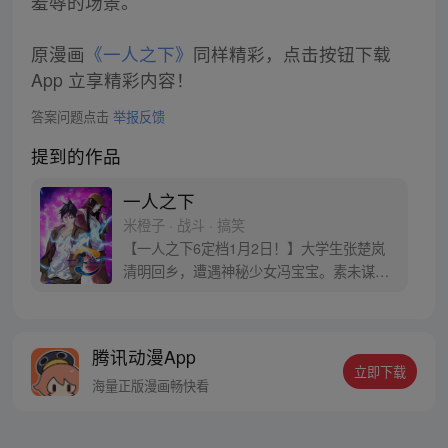
羞辱的场景。
原漫画
《一人之下》
同样精彩，点击按钮下载
App 立享精彩内容！
答案问题点击
举报反馈
提到的作品
一人之下
米橙子 · 战斗 · 搞笑
【一人之下6定档1月2日！】大学生张楚岚
清明回乡，遭遇神秘少女冯宝宝。素未谋面
的冯宝宝却对张楚岚异常熟悉，并将其带去
自己打工的快递公司。为了帮冯宝宝寻找她
的身世，也为了查清自己与爷爷身上的秘
腾讯动漫App
密，张楚岚的生活被彻底颠覆，与冯宝宝一
立即下载
同踏上“异人”之旅。
海量正版漫画畅快看