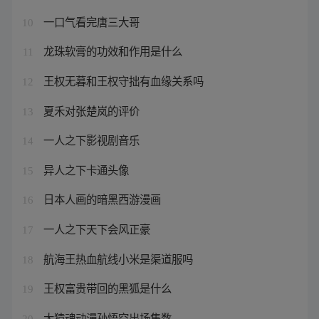
一口气看完唐三大哥
10
龙珠软膏的功效和作用是什么
11
王权无暮和王权守拙有血缘关系吗
12
夏禾对张楚岚的评价
13
一人之下影视剧音乐
14
异人之下卡通头像
15
日本人画的暗黑西游漫画
16
一人之下天下会风正豪
17
航海王热血航线小米是渠道服吗
18
王权富贵带回的黑狐是什么
19
大猿魂动漫孙悟空出场集数
20