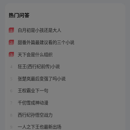
热门问答
白月初是小孩还是大人
1
甜番外篇最建议看的三个小说
2
天下会是什么组织
3
狂王(西行纪前传)小说
4
张楚岚最后变强了吗小说
5
王权霸业下一句
6
千仞雪成神动漫
7
西行纪孙悟空战力
8
一人之下王也最新出场
9