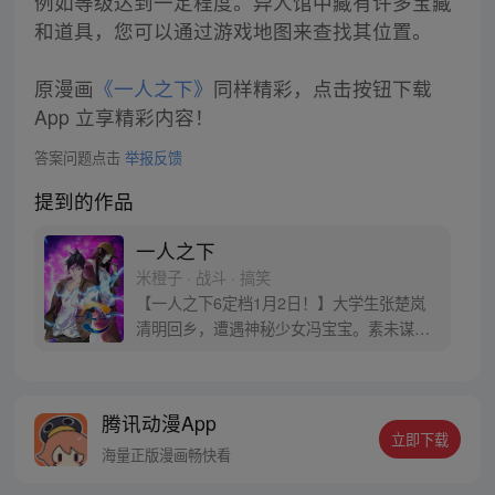
例如等级达到一定程度。异人馆中藏有许多宝藏
和道具，您可以通过游戏地图来查找其位置。
原漫画
《一人之下》
同样精彩，点击按钮下载
App 立享精彩内容！
答案问题点击
举报反馈
提到的作品
一人之下
米橙子 · 战斗 · 搞笑
【一人之下6定档1月2日！】大学生张楚岚
清明回乡，遭遇神秘少女冯宝宝。素未谋面
的冯宝宝却对张楚岚异常熟悉，并将其带去
自己打工的快递公司。为了帮冯宝宝寻找她
的身世，也为了查清自己与爷爷身上的秘
腾讯动漫App
密，张楚岚的生活被彻底颠覆，与冯宝宝一
立即下载
同踏上“异人”之旅。
海量正版漫画畅快看