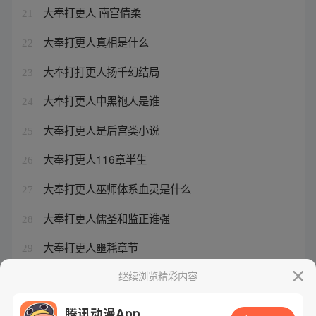
大奉打更人 南宫倩柔
21
大奉打更人真相是什么
22
大奉打打更人扬千幻结局
23
大奉打更人中黑袍人是谁
24
大奉打更人是后宫类小说
25
大奉打更人116章半生
26
大奉打更人巫师体系血灵是什么
27
大奉打更人儒圣和监正谁强
28
大奉打更人噩耗章节
29
大奉打更人 术士体系晋升真难
继续浏览精彩内容
30
腾讯动漫App