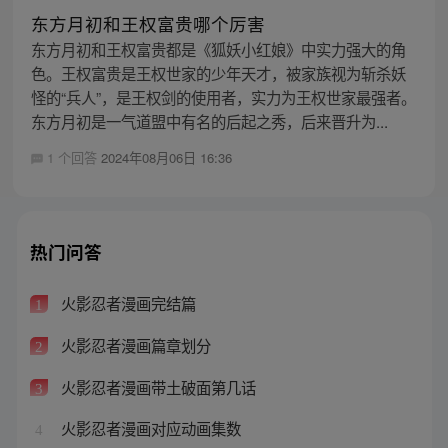
东方月初和王权富贵哪个厉害
东方月初和王权富贵都是《狐妖小红娘》中实力强大的角
色。王权富贵是王权世家的少年天才，被家族视为斩杀妖
怪的“兵人”，是王权剑的使用者，实力为王权世家最强者。
东方月初是一气道盟中有名的后起之秀，后来晋升为...
1 个回答
2024年08月06日 16:36
热门问答
火影忍者漫画完结篇
1
火影忍者漫画篇章划分
2
火影忍者漫画带土破面第几话
3
火影忍者漫画对应动画集数
4