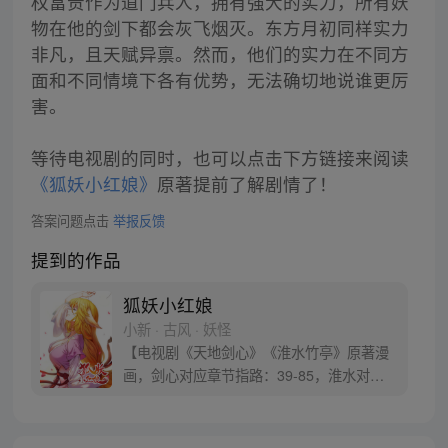
权富贵作为道门兵人，拥有强大的实力，所有妖
物在他的剑下都会灰飞烟灭。东方月初同样实力
非凡，且天赋异禀。然而，他们的实力在不同方
面和不同情境下各有优势，无法确切地说谁更厉
害。
等待电视剧的同时，也可以点击下方链接来阅读
《狐妖小红娘》
原著提前了解剧情了！
答案问题点击
举报反馈
提到的作品
狐妖小红娘
小新 · 古风 · 妖怪
【电视剧《天地剑心》《淮水竹亭》原著漫
画，剑心对应章节指路：39-85，淮水对应
章节指路272-301】 迷糊萝莉小狐妖，正太
道士没节操。自古人妖生死恋，千载孽缘一
线牵。（每周周四更新。）