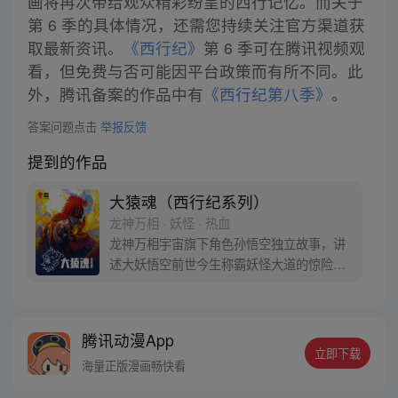
画将再次带给观众精彩纷呈的西行记忆。而关于
第 6 季的具体情况，还需您持续关注官方渠道获
取最新资讯。
《西行纪》
第 6 季可在腾讯视频观
看，但免费与否可能因平台政策而有所不同。此
外，腾讯备案的作品中有
《西行纪第八季》
。
答案问题点击
举报反馈
提到的作品
大猿魂（西行纪系列）
龙神万相 · 妖怪 · 热血
龙神万相宇宙旗下角色孙悟空独立故事，讲
述大妖悟空前世今生称霸妖怪大道的惊险历
程。 妖怪大道有自己的生存之道，某日，一
位猴妖因人类的祈愿从天而降，以鬼魈之名
响彻妖界，却因堕入暗魂无法再守护重要之
腾讯动漫App
人…六十年后，他再次破石而出，背负着守
立即下载
护族人的希望和信念打败了妖怪大道的霸
海量正版漫画畅快看
主，成为猴群之王，但故事仍在继续…