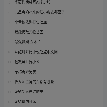
华硕售后装固态多少钱
5
九星毒奶本来的江小皮去哪里了
6
小青被法海打伤吐血
7
我能提取万物基因
8
最强赘婿 金木兰
9
从红月开始小说起点中文网
10
拯救异世界小说
11
穿越奇妙男友
12
牧龙师主角的龙都有哪些
13
宠魅到底是谁的书
14
宠魅讲的什么
15