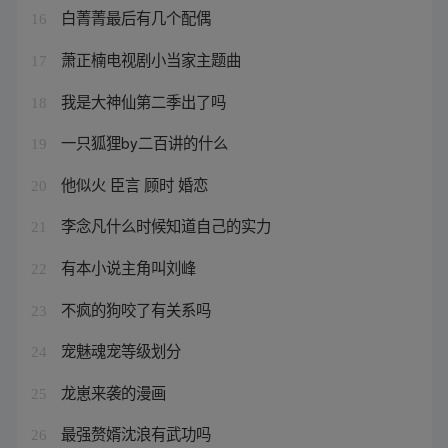
白菁菁最后有几个配偶
16
萧正楠电视剧小当家主题曲
17
我是大神仙第二季出了吗
18
一只狐狸by二百讲的什么
19
他似火 臣言 顾时 婚恋
20
李念凡什么时候知道自己的实力
21
有本小说主角叫刘峰
22
不疯的狗咬了有关系吗
23
宠魅魂宠等级划分
24
龙崽来袭的漫画
25
最强赘婿沈浪有武功吗
26