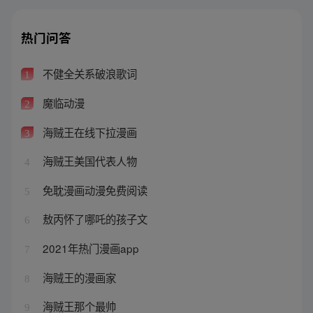
热门问答
不健全关系破浪歌词
1
魔临动漫
2
海贼王在线下拉漫画
3
海贼王美国代表人物
4
免耽漫画动漫免费阅读
5
敖丙怀了哪吒的孩子文
6
2021年热门漫画app
7
海贼王的漫画家
8
海贼王那个最帅
9