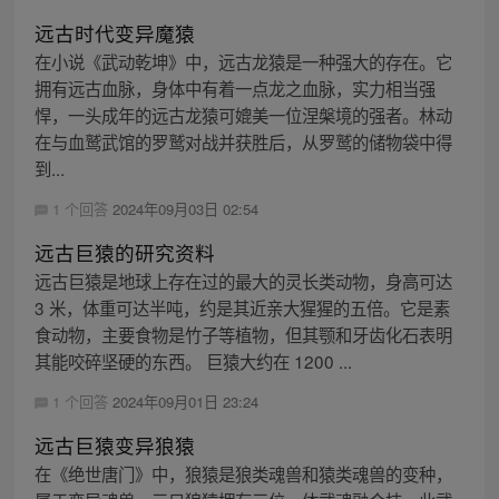
远古时代变异魔猿
在小说《武动乾坤》中，远古龙猿是一种强大的存在。它
拥有远古血脉，身体中有着一点龙之血脉，实力相当强
悍，一头成年的远古龙猿可媲美一位涅槃境的强者。林动
在与血鹫武馆的罗鹫对战并获胜后，从罗鹫的储物袋中得
到...
1 个回答
2024年09月03日 02:54
远古巨猿的研究资料
远古巨猿是地球上存在过的最大的灵长类动物，身高可达
3 米，体重可达半吨，约是其近亲大猩猩的五倍。它是素
食动物，主要食物是竹子等植物，但其颚和牙齿化石表明
其能咬碎坚硬的东西。 巨猿大约在 1200 ...
1 个回答
2024年09月01日 23:24
远古巨猿变异狼猿
在《绝世唐门》中，狼猿是狼类魂兽和猿类魂兽的变种，