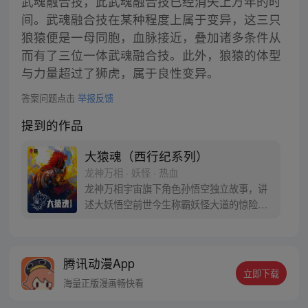
武魂融合技，此武魂融合技已经消失上万年的时
间。武魂融合技在某种程度上属于变异，这三只
狼猿便是一母同胞，血脉接近，叠加诸多条件从
而有了三位一体武魂融合技。此外，狼猿的体型
与力量超过了狮虎，属于良性变异。
答案问题点击
举报反馈
提到的作品
大猿魂（西行纪系列）
龙神万相 · 妖怪 · 热血
龙神万相宇宙旗下角色孙悟空独立故事，讲
述大妖悟空前世今生称霸妖怪大道的惊险历
程。 妖怪大道有自己的生存之道，某日，一
位猴妖因人类的祈愿从天而降，以鬼魈之名
响彻妖界，却因堕入暗魂无法再守护重要之
腾讯动漫App
人…六十年后，他再次破石而出，背负着守
立即下载
护族人的希望和信念打败了妖怪大道的霸
海量正版漫画畅快看
主，成为猴群之王，但故事仍在继续…