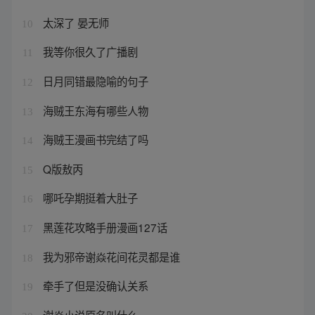
太深了 晏无师
10
我等你很久了广播剧
11
日月同错最隐喻的句子
12
海贼王东海有哪些人物
13
海贼王漫画书完结了吗
14
Q版敖丙
15
哪吒孕期挺着大肚子
16
黑莲花攻略手册漫画127话
17
我为邪帝谢焱花间花灵都是谁
18
牵手了但是没确认关系
19
谢焱小说原名叫什么