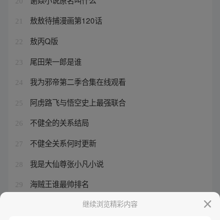
20
敖敖待捕漫画第120话
21
敖丙Q版
22
尾田荣一郎是谁
23
我为邪帝第二季合集在线观看
24
阿虏路飞与悟空史上最强联合
25
不健全的关系结局
26
不健全关系何时更新
27
我是大仙尊张小凡小说
28
海贼王谁最帅排名
29
我为邪帝526
继续浏览精彩内容
30