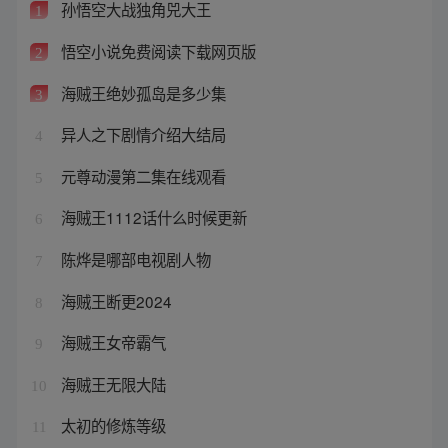
孙悟空大战独角兕大王
1
悟空小说免费阅读下载网页版
2
海贼王绝妙孤岛是多少集
3
异人之下剧情介绍大结局
4
元尊动漫第二集在线观看
5
海贼王1112话什么时候更新
6
陈烨是哪部电视剧人物
7
海贼王断更2024
8
海贼王女帝霸气
9
海贼王无限大陆
10
太初的修炼等级
11