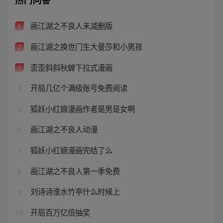
画江湖之不良人未减删版
1
画江湖之换世门生大曼莎和小男孩
2
歪歪斜斜秋蝉下拉式漫画
3
开局几亿个满级账号免费阅读
4
狐妖小红娘漫画作者是男是女啊
5
画江湖之不良人动漫
6
狐妖小红娘漫画完结了么
7
画江湖之不良人第一季免费
8
刘诗诗淮水竹亭什么时候上
9
开局百万亿倍抽奖
10