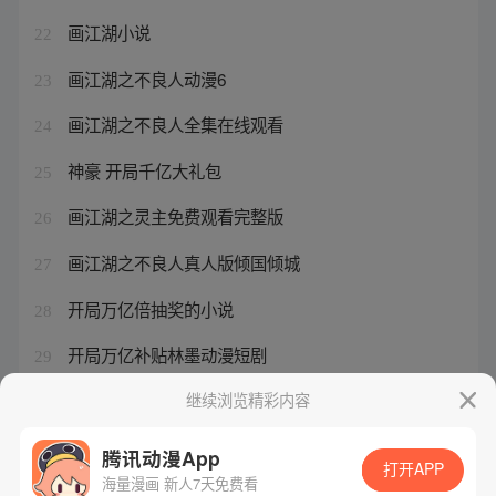
画江湖小说
22
画江湖之不良人动漫6
23
画江湖之不良人全集在线观看
24
神豪 开局千亿大礼包
25
画江湖之灵主免费观看完整版
26
画江湖之不良人真人版倾国倾城
27
开局万亿倍抽奖的小说
28
开局万亿补贴林墨动漫短剧
29
开局亿万蚂蚁
继续浏览精彩内容
30
腾讯动漫App
打开APP
海量漫画 新人7天免费看