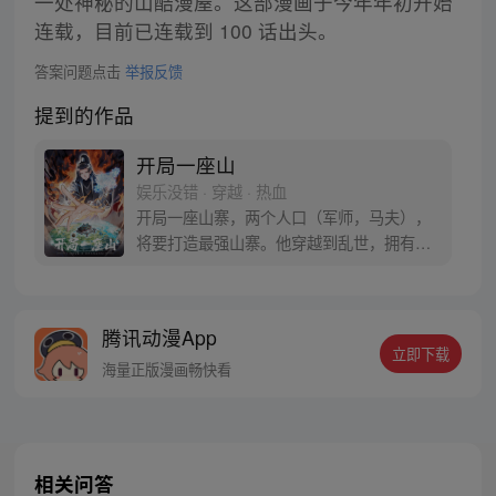
一处神秘的山酷漫屋。这部漫画于今年年初开始
连载，目前已连载到 100 话出头。
答案问题点击
举报反馈
提到的作品
开局一座山
娱乐没错 · 穿越 · 热血
开局一座山寨，两个人口（军师，马夫），
将要打造最强山寨。他穿越到乱世，拥有一
座马上要散伙的山寨。面对这杀戮乱世，是
打算抢钱抢粮抢婆娘做一个逍遥山大王，还
是泼出这身男儿血，交锋世上英雄，搏一个
腾讯动漫App
名震古今，问一声：王侯将相，宁有种乎！
立即下载
海量正版漫画畅快看
相关问答