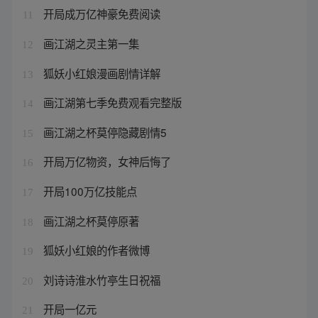
开局成万亿神豪免费阅读
11
画江湖之灵主第一集
12
狐妖小红娘漫画剧情详解
13
画江湖第七季免费观看完整版
14
画江湖之杯莫停隐藏剧情5
15
开局万亿物资，女神后悔了
16
开局100万亿技能点
17
画江湖之杯莫停原著
18
狐妖小红娘的作者微博
19
刘诗诗淮水竹亭生日祝福
20
开局一亿元
21