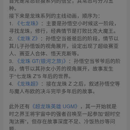
首先是常态巨猿系列的悟空，其常态可分为五
种。
接下来是龙珠系列的主线动画，顺序为：
1.
《七龙珠》
：主要是孙悟空小时候这一阶段，
寻找龙珠，修行，经典情节是打败比克大魔王。
2.
《龙珠 Z》
：孙悟空当爸爸后的阶段，情节以
其儿子孙悟饭的视角展开，设定出现了超级赛亚
人、赛亚人合体、悟天克斯等。
3.
《龙珠 GT(银河之旅)》
：孙悟空当爷爷后的阶
段，情节以其孙女小芳的视角展开，故事发生
于“七龙珠 Z”5 年后的世界。
4.
《龙珠超》
：接在龙珠 Z 之后，叙述孙悟空等
与魔人布欧的决斗完毕多年后的故事。
此外还有
《超龙珠英雄 UGM》
，其一开始就是
时之界王将宇宙中的强者召唤至一起参加“超时空
淘汰赛”，但存在故事深度不足、冷饭热炒等问
题。