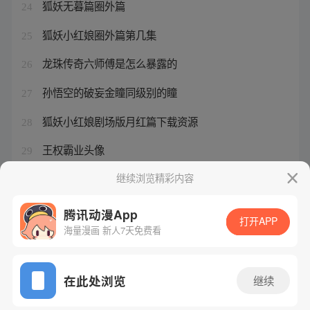
狐妖无暮篇圈外篇
24
狐妖小红娘圈外篇第几集
25
龙珠传奇六师傅是怎么暴露的
26
孙悟空的破妄金瞳同级别的瞳
27
狐妖小红娘剧场版月红篇下载资源
28
王权霸业头像
29
元尊周元人物介绍
继续浏览精彩内容
30
腾讯动漫App
打开APP
海量漫画 新人7天免费看
腾讯漫画
起点读书
QQ阅读
网站备案/许可证号：粤B2-20090059-5
在此处浏览
继续
Copyright©1998 - 2026 Tencent. All Rights Reserved