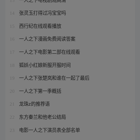
13
张灵玉打得过冯宝宝吗
14
西行纪在线观看播放
15
一人之下漫画免费阅读答案
16
一人之下电影第二部在线观看
17
狐妖小红娘新服开服时间
18
一人之下张楚岚和谁在一起了最后
19
一人之下第一季概括
20
龙珠z的推荐语
21
东方秦兰和他老公结局
22
电影一人之下演员表全部名单
23