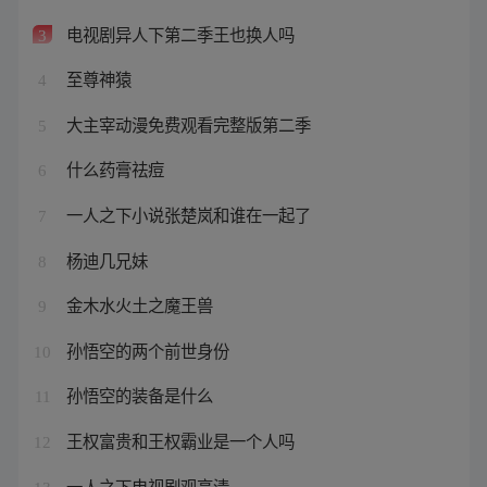
电视剧异人下第二季王也换人吗
3
至尊神猿
4
大主宰动漫免费观看完整版第二季
5
什么药膏祛痘
6
一人之下小说张楚岚和谁在一起了
7
杨迪几兄妹
8
金木水火土之魔王兽
9
孙悟空的两个前世身份
10
孙悟空的装备是什么
11
王权富贵和王权霸业是一个人吗
12
一人之下电视剧观高清