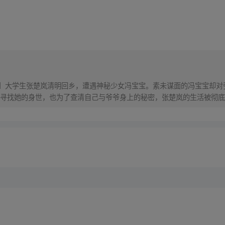
！】大学生张楚岚清明回乡，遭遇神秘少女冯宝宝。素未谋面的冯宝宝却
寻找她的身世，也为了查清自己与爷爷身上的秘密，张楚岚的生活被彻底