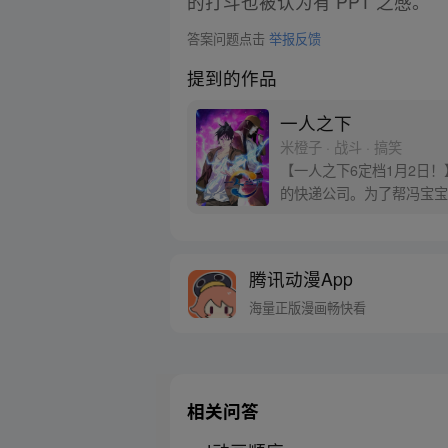
的打斗也被认为有 PPT 之感。
答案问题点击
举报反馈
提到的作品
一人之下
米橙子 · 战斗 · 搞笑
【一人之下6定档1月2日
的快递公司。为了帮冯宝宝
腾讯动漫App
海量正版漫画畅快看
相关问答