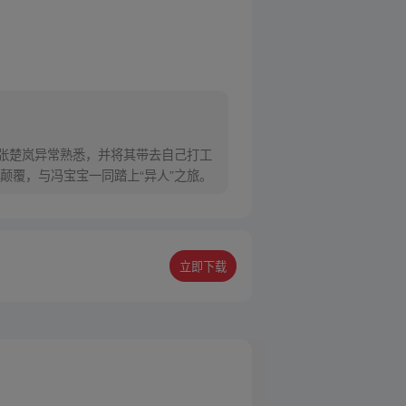
对张楚岚异常熟悉，并将其带去自己打工
颠覆，与冯宝宝一同踏上“异人”之旅。
立即下载