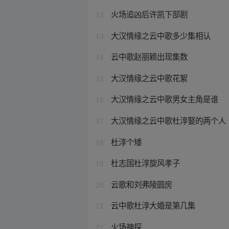
火场追凶后许凯下部剧
12
大汉情缘之云中歌多少集相认
13
云中歌赵丽颖出现集数
14
大汉情缘之云中歌花絮
15
大汉情缘之云中歌男女主角是谁
16
大汉情缘之云中歌杜淳娶的两个人
17
杜淳个矮
18
杜志国杜淳旋风孝子
19
云歌和刘弗陵圆房
20
云中歌杜淳大婚是第几集
21
火场神探
22