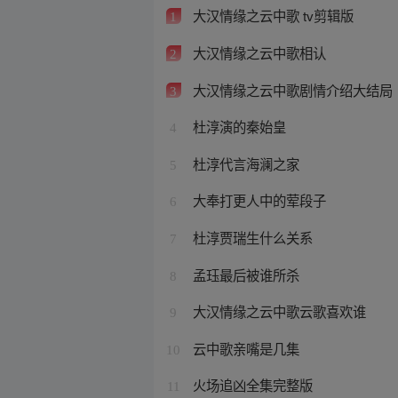
大汉情缘之云中歌 tv剪辑版
1
大汉情缘之云中歌相认
2
大汉情缘之云中歌剧情介绍大结局
3
杜淳演的秦始皇
4
杜淳代言海澜之家
5
大奉打更人中的荤段子
6
杜淳贾瑞生什么关系
7
孟珏最后被谁所杀
8
大汉情缘之云中歌云歌喜欢谁
9
云中歌亲嘴是几集
10
火场追凶全集完整版
11