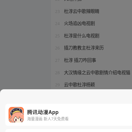
杜淳云中歌辣眼睛
23
火场追凶电视剧
24
杜淳是什么电视剧
25
插刀教教主杜淳来历
26
杜淳 插刀咋回事
27
大汉情缘之云中歌剧情介绍电视猫
28
云中歌杜淳杨颖
29
云歌最终前往塞外的原因
30
腾讯动漫App
海量漫画 新人7天免费看