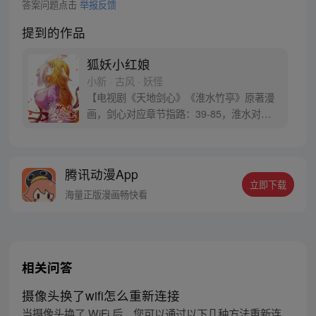
答案问题点击
举报反馈
提到的作品
狐妖小红娘
小新 · 古风 · 妖怪
【电视剧《天地剑心》《淮水竹亭》原著漫
画，剑心对应章节指路：39-85，淮水对应
章节指路272-301】 迷糊萝莉小狐妖，正太
道士没节操。自古人妖生死恋，千载孽缘一
线牵。（每周周四更新。）
腾讯动漫App
立即下载
海量正版漫画畅快看
相关问答
摄像头换了wifi怎么重新连接
当摄像头换了 WiFi 后，您可以通过以下几种方法重新连