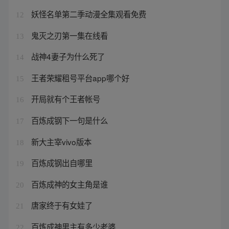
妖怪名单第二季动漫全集观看免费
12
鬼灭之刃第一集在线看
13
战神4妻子为什么死了
14
王者荣耀租号平台app哪个好
15
开局就有个王者帐号
16
百炼成钢下一句是什么
17
新大主宰vivo版本
18
百炼成钢出自哪里
19
百炼成神的女主角是谁
20
唐家终于有女娃了
21
百炼成神男主有多少老婆
22