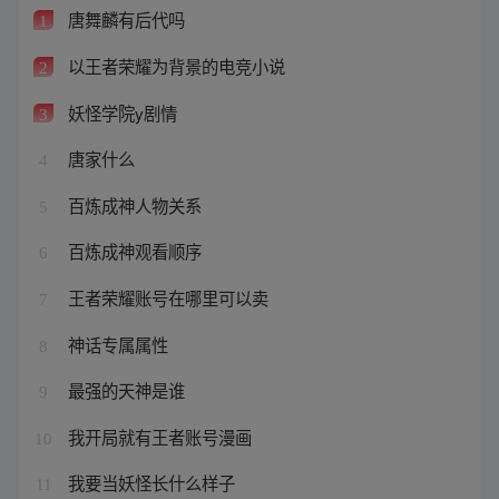
唐舞麟有后代吗
1
以王者荣耀为背景的电竞小说
2
妖怪学院y剧情
3
唐家什么
4
百炼成神人物关系
5
百炼成神观看顺序
6
王者荣耀账号在哪里可以卖
7
神话专属属性
8
最强的天神是谁
9
我开局就有王者账号漫画
10
我要当妖怪长什么样子
11