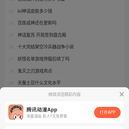
lol神话皮肤多少钱
23
百炼成神还在更新吗
24
神话复苏 开局签到盘古殿
25
十大完结架空冷兵器战争小说
26
妖怪名单游戏停服后续了吗
27
鬼灭之刃游戏亮点
28
天蚕土豆什么文化水平
29
大象英语怎么说elephant
继续浏览精彩内容
30
腾讯动漫App
打开APP
海量漫画 新人7天免费看
腾讯漫画
起点读书
QQ阅读