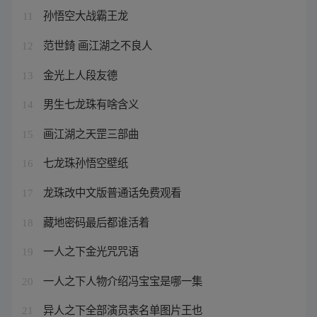
孙悟空大战霸王龙
11
范世錡 画江湖之不良人
12
金光上人段友德
13
男生七龙珠有啥含义
14
画江湖之天罡三部曲
15
七龙珠孙悟空壁纸
16
龙珠改中文版普通话免费观看
17
藏地密码最后都谁活着
18
一人之下金光咒咒语
19
一人之下人物介绍冯宝宝是哪一集
20
异人之下全部演员表名单图片王也
21