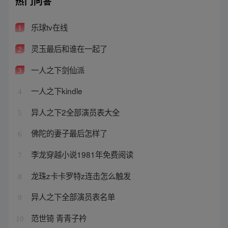
热门问答
乐球tv在线
1
灵玉最后和谁在一起了
2
一人之下剑仙派
3
一人之下kindle
4
异人之下2全部演员表大全
5
佛陀的妻子最后怎样了
6
李龙穿越小说1981年免费阅读
7
龙珠z卡卡罗特z连击怎么触发
8
异人之下全部演员表名单
9
范世锜 青青子衿
10