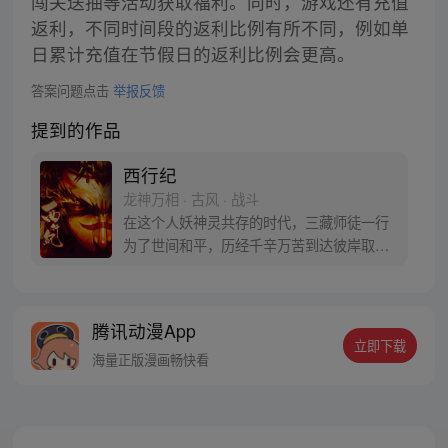
闯关送抽等活动获取福利。同时，游戏还有充值
返利，不同时间段的返利比例有所不同，例如单
日累计充值在节假日的返利比例会更高。
答案问题点击
举报反馈
提到的作品
西行纪
龙神万相 · 古风 · 战斗
在这个人妖神灵共存的时代，三藏师徒一行
为了世间和平，历经千辛万苦到达彼岸取
得“永恒之火”拯救苍生，可世间并没有因此
变得美好….随着阴谋慢慢揭露，暗魂四起,
为了让“永恒之火”重新归位，小狼妖白狼不
腾讯动漫App
辞万难，找到唐三藏大法师，和他一起重新
立即下载
寻回徒弟们，组成全新“西行小队”，再度踏
海量正版漫画畅快看
上西行之旅……