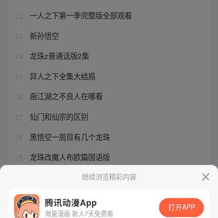
一人之下第一季完整版全部观看
22
新孙悟空
23
龙珠z普通话版2集
24
异人之下全集大结局
25
画江湖之不良人在哪看
26
仙门和仙宗的区别
27
黑悟空一周目有几个龙珠
28
龙珠改魔人布欧篇国语版
29
龙珠改中文版普通话免费30
继续浏览精彩内容
30
腾讯动漫App
打开APP
海量漫画 新人7天免费看