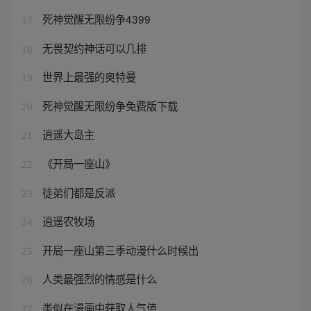
死神觉醒无限纷争4399
17
无畏契约神话可以几排
18
世界上最强的奥特曼
19
死神觉醒无限纷争免费版下载
20
逍遥大岛主
21
《开局一座山》
22
徒弟们都是反派
23
逍遥农牧场
24
开局一座山第三季动漫什么时候出
25
人类最强烈的情感是什么
26
类似在漫画中获取人气值
27