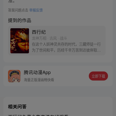
准。
答案问题点击
举报反馈
提到的作品
西行纪
龙神万相 · 古风 · 战斗
在这个人妖神灵共存的时代，三藏师徒一行
为了世间和平，历经千辛万苦到达彼岸取
得“永恒之火”拯救苍生，可世间并没有因此
变得美好….随着阴谋慢慢揭露，暗魂四起,
为了让“永恒之火”重新归位，小狼妖白狼不
腾讯动漫App
辞万难，找到唐三藏大法师，和他一起重新
立即下载
寻回徒弟们，组成全新“西行小队”，再度踏
海量正版漫画畅快看
上西行之旅……
相关问答