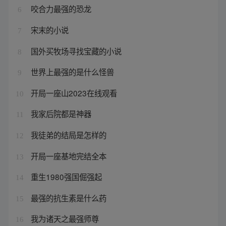
咬合力最强的恐龙
6
宋末的小说
7
国外买牧场寻找宝藏的小说
8
世界上最强的是什么怪兽
9
开局一座山2023在线观看
10
我家后院都是神器
11
我徒弟的结局是怎样的
12
开局一座基地完结全本
13
重生1980强国倔强起
14
最强的抗生素是什么药
15
我为诸天之最强师尊
16