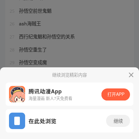
孙悟空前世鬼魈
25
ash海贼王
26
西行纪鬼魈和孙悟空的关系
27
孙悟空重生了
28
孙悟空变成魔
29
西行纪75集全集免费观看
继续浏览精彩内容
30
腾讯动漫App
打开APP
海量漫画 新人7天免费看
腾讯漫画
起点读书
QQ阅读
网站备案/许可证号：粤B2-20090059-5
在此处浏览
继续
Copyright©1998 - 2026 Tencent. All Rights Reserved