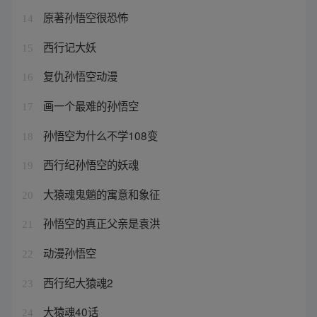
原著孙悟空很恐怖
14
西行记大妖
15
复仇孙悟空动漫
16
画一个最难的孙悟空
17
孙悟空为什么不学108变
18
西行纪孙悟空的妖魂
19
大猿魂鬼魈的寓意和象征
20
孙悟空的真正父亲是袁洪
21
动漫孙悟空
22
西行纪大猿魂2
23
大猿魂40话
24