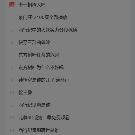
李一桐撩人吗
3
豪门狂少100集全部播放
4
西行纪中的大妖实力分段概括
5
快穿三部曲墨泠
6
东方树叶红茶的危害
7
东方树叶为什么不好喝
8
孙悟空是谁的儿子 连环画
9
徐三叠
10
西行纪鬼魈是谁
11
元尊3D版第二季免费观看
12
西行纪鬼魈转世是谁
13