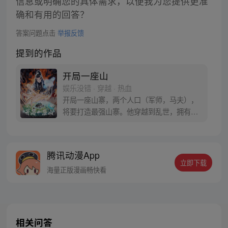
信息或明确您的具体需求，以便我为您提供更准
确和有用的回答？
答案问题点击
举报反馈
提到的作品
开局一座山
娱乐没错 · 穿越 · 热血
开局一座山寨，两个人口（军师，马夫），
将要打造最强山寨。他穿越到乱世，拥有一
座马上要散伙的山寨。面对这杀戮乱世，是
打算抢钱抢粮抢婆娘做一个逍遥山大王，还
是泼出这身男儿血，交锋世上英雄，搏一个
腾讯动漫App
名震古今，问一声：王侯将相，宁有种乎！
立即下载
海量正版漫画畅快看
相关问答