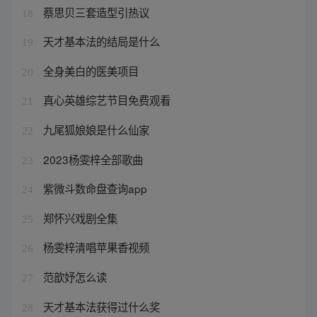
蔡思贝三套造型引热议
18
天才基本法的结局是什么
19
全身美白的医美项目
20
真心英雄综艺节目免费观看
21
九尾狐娘娘是什么仙家
22
2023杨雯梓全部歌曲
23
紫微斗数命盘查询app
24
郑怀兴戏剧全集
25
杨雯梓清唱苹果香视频
26
范歆妤怎么读
27
天才基本法获得过什么奖
28