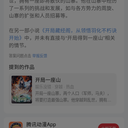
世，拥有一座即将散伙的山寨。他在山寨中经历
了一系列的挑战和发展，如与各方势力的周旋、
山寨的扩张和人员招募等。
在另一部小说
《开局藏经阁，从领悟羽化不朽诀
开始》
中，并未有直接与“开局得到一座山”相关
的情节。
答案问题点击
举报反馈
提到的作品
开局一座山
娱乐没错 · 穿越 · 热血
开局一座山寨，两个人口（军师，马夫），
将要打造最强山寨。他穿越到乱世，拥有一
座马上要散伙的山寨。面对这杀戮乱世，是
打算抢钱抢粮抢婆娘做一个逍遥山大王，还
是泼出这身男儿血，交锋世上英雄，搏一个
腾讯动漫App
名震古今，问一声：王侯将相，宁有种乎！