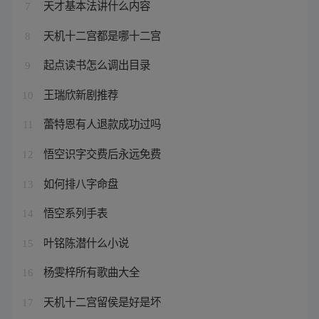
天才基本法讲什么内容
7
天机十二宫都是哪十二宫
8
起点读书怎么调出目录
9
王瑞欣新剧推荐
10
蕾特恩有人退款成功过吗
11
悟空识字交费后永远免费
12
如何排八字命盘
13
悟空系列手表
14
叶铭陈潜什么小说
15
杨雯梓所有歌曲大全
16
天机十二宫留侯是好是坏
17