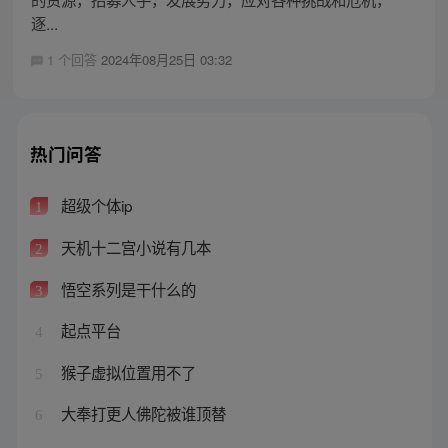
逐...
1 个回答
2024年08月25日 03:32
热门问答
超级个体ip
1
天机十二宫小说有几本
2
悟空系列是干什么的
3
起点平台
4
猴子虚拟位置用不了
5
大奉打更人佛陀被谁顶替
6