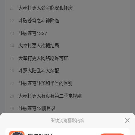
大奉打更人公主临安和怀庆
21
斗破苍穹之斗神降临
22
斗破苍穹1327
23
大奉打更人南栀结局
24
大奉打更人网络剧许可证
25
斗罗大陆乱斗大杂配
26
斗破苍穹斗圣和半圣的区别
27
大奉打更人有没有第二季电视剧
28
斗破苍穹13册目录
29
大奉打更人临安公主第几集回来
继续浏览精彩内容
30