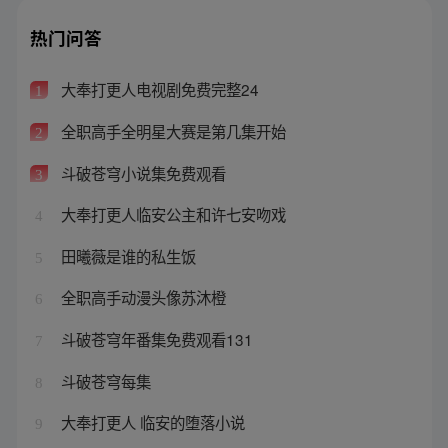
热门问答
大奉打更人电视剧免费完整24
1
全职高手全明星大赛是第几集开始
2
斗破苍穹小说集免费观看
3
大奉打更人临安公主和许七安吻戏
4
田曦薇是谁的私生饭
5
全职高手动漫头像苏沐橙
6
斗破苍穹年番集免费观看131
7
斗破苍穹每集
8
大奉打更人 临安的堕落小说
9