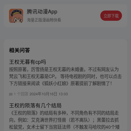
线牵。（每周周四更新。）
腾讯动漫App
立即下载
海量正版漫画畅快看
相关问答
王权无暮有cp吗
按照原著，厉雪扬是王权无暮的未婚妻。不过有网友认为
梵云飞和王权无暮是CP。 等待电视剧的同时，也可以点击
下方链接来阅读《狐妖小红娘》原著提前了解剧情了！
1 个回答
2024年10月16日 13:03
王权的陨落有几个结局
《王权的陨落》的结局有多种，不同角色有不同的结局走
向，例如：艾克满世界打怪兽（若不离队）；黑蕾拉去抓
松鼠党，女术士留下当宫廷法师（不触发马哈坎的40个矮