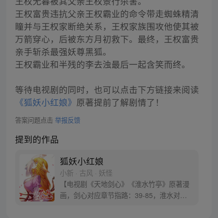
王权无暮被其父亲王权景行杀害。
王权富贵违抗父亲王权霸业的命令带走蜘蛛精清
瞳并与王权家断绝关系，王权家族围攻他使其被
万箭穿心，后被东方月初救下。最终，王权富贵
亲手斩杀最强妖尊黑狐。
王权霸业和半残的李去浊最后一起含笑而终。
等待电视剧的同时，也可以点击下方链接来阅读
《狐妖小红娘》
原著提前了解剧情了！
答案问题点击
举报反馈
提到的作品
狐妖小红娘
小新 · 古风 · 妖怪
【电视剧《天地剑心》《淮水竹亭》原著漫
画，剑心对应章节指路：39-85，淮水对应
章节指路272-301】 迷糊萝莉小狐妖，正太
道士没节操。自古人妖生死恋，千载孽缘一