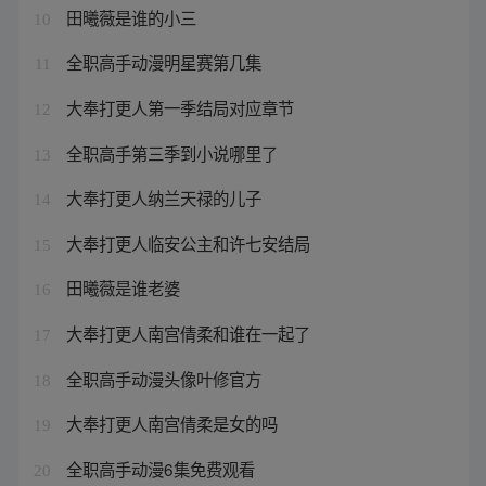
田曦薇是谁的小三
10
全职高手动漫明星赛第几集
11
大奉打更人第一季结局对应章节
12
全职高手第三季到小说哪里了
13
大奉打更人纳兰天禄的儿子
14
大奉打更人临安公主和许七安结局
15
田曦薇是谁老婆
16
大奉打更人南宫倩柔和谁在一起了
17
全职高手动漫头像叶修官方
18
大奉打更人南宫倩柔是女的吗
19
全职高手动漫6集免费观看
20