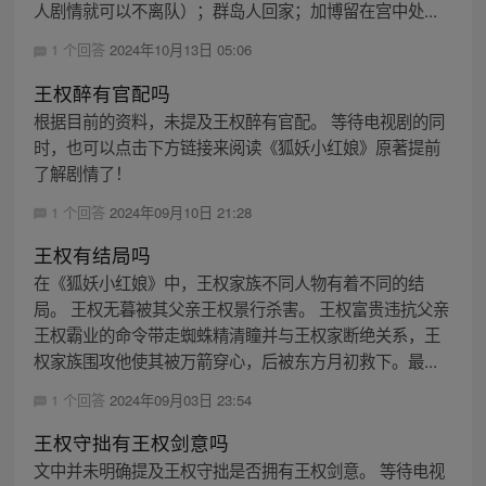
人剧情就可以不离队）；群岛人回家；加博留在宫中处...
1 个回答
2024年10月13日 05:06
王权醉有官配吗
根据目前的资料，未提及王权醉有官配。 等待电视剧的同
时，也可以点击下方链接来阅读《狐妖小红娘》原著提前
了解剧情了！
1 个回答
2024年09月10日 21:28
王权有结局吗
在《狐妖小红娘》中，王权家族不同人物有着不同的结
局。 王权无暮被其父亲王权景行杀害。 王权富贵违抗父亲
王权霸业的命令带走蜘蛛精清瞳并与王权家断绝关系，王
权家族围攻他使其被万箭穿心，后被东方月初救下。最...
1 个回答
2024年09月03日 23:54
王权守拙有王权剑意吗
文中并未明确提及王权守拙是否拥有王权剑意。 等待电视