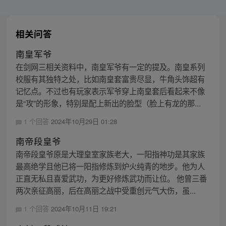
相关问答
南皇军爷
在剑网三相关资料中，南皇军爷有一定的提及。南皇系列
校服有其独特之处，比如南皇套富贵尽显，牛角头饰超有
记忆点。不过也有玩家表示军爷穿上南皇套后看起来不像
是“攻”的形象，特别是配上新出的脸型（脸上有龙的那...
1 个回答
2024年10月29日 01:28
南帝段皇爷
南帝段皇爷原是大理皇室家族老大，一阳指神功是其家族
最高绝学且他已将一阳指修炼到炉火纯青的地步。他为人
正直无私且喜爱武功，为更好修炼武功而让位。 他曾三番
两次亲征高丽，后在高丽之战中受重创元气大伤，虽...
1 个回答
2024年10月11日 19:21