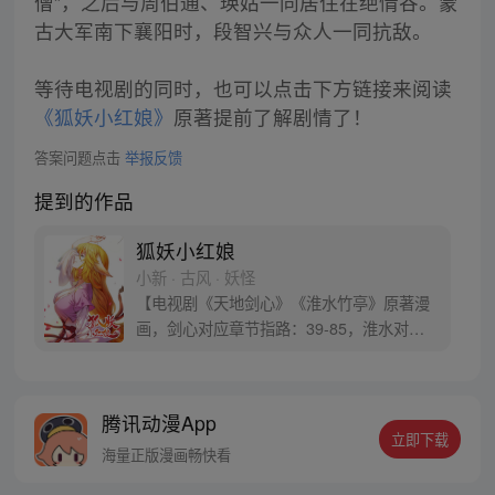
僧”，之后与周伯通、瑛姑一同居住在绝情谷。蒙
古大军南下襄阳时，段智兴与众人一同抗敌。
等待电视剧的同时，也可以点击下方链接来阅读
《狐妖小红娘》
原著提前了解剧情了！
答案问题点击
举报反馈
提到的作品
狐妖小红娘
小新 · 古风 · 妖怪
【电视剧《天地剑心》《淮水竹亭》原著漫
画，剑心对应章节指路：39-85，淮水对应
章节指路272-301】 迷糊萝莉小狐妖，正太
道士没节操。自古人妖生死恋，千载孽缘一
线牵。（每周周四更新。）
腾讯动漫App
立即下载
海量正版漫画畅快看