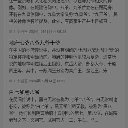
在一些宗教和文化相关的描述中，存在与九爷相关的神
像。例如，在城隍信仰中，八爷、九爷伫立在正殿两旁；
还有在九皇信仰中，九皇大帝又称“九皇爷”、“九王爷”，其
相关神像也有所提及。此外，有商家生产并出售如直...
1 个回答
2024年08月14日 06:26
地府七爷八爷九爷十爷
在中国的地府传说中，并没有明确的“七爷八爷九爷十爷”的
特定称呼和明确指向。地府的神明体系较为复杂，通常所
说的地府神明包括后土娘娘、东岳大帝、酆都大帝、十殿
阎王等。其中，十殿阎王分别为秦广王、楚江王、宋...
1 个回答
2024年08月14日 03:38
白七爷黑八爷
在民间传说中，黑白无常被称为“七爷”“八爷”，白无常叫谢
必安，被称为“白七爷”，黑无常叫范无救，被称为“黑八
爷”。他们位列阴曹地府十殿阴帅的第七、第八位，在城隍
老爷之下，文判官、武判官占一二；牛头、马...