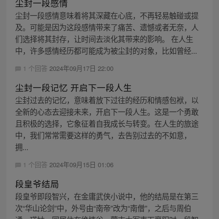
尘封一段感情
尘封一段感情意味着将其深藏在心底，不再轻易触碰或提
及。可能是因为这段感情带来了痛苦、遗憾或者无奈，人
们选择将其封存，让时间去淡化其带来的影响。 在人生
中，许多感情经历都可能成为被尘封的对象，比如曾经...
1 个回答
2024年09月17日 22:00
尘封一段记忆 开启下一段人生
尘封过去的记忆，意味着放下过往的经历和情感包袱，以
全新的心态去迎接未来，开启下一段人生。这是一个勇敢
且积极的选择，它象征着自我成长与转变。在人生的旅途
中，我们常常需要这样的勇气，去告别过去的不如意，
拥...
1 个回答
2024年09月15日 01:06
段皇爷结局
段皇爷即段智兴，在金庸武侠小说中，他的结局是在第三
次“华山论剑”中，外号由“南帝”改为“南僧”，之后与周伯