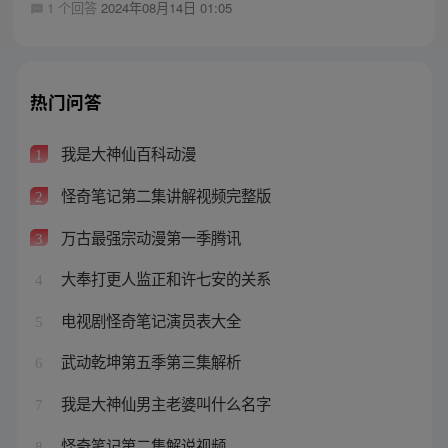
1 个回答
2024年08月14日 01:05
热门问答
我是大神仙百科动漫
1
怪奇笔记第二集讲解视频完整版
2
万古最强宗动漫第一季腾讯
3
大奉打更人监正和许七安的关系
4
电视剧怪奇笔记演员表大全
5
武动乾坤第五季第三集解析
6
我是大神仙男主老婆叫什么名字
7
怪奇笔记第二集解说视频
8