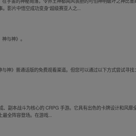
片。在宇宙的神秘角落，令界王神都闻风丧胆的可怕神明破坏之神比鲁
。影片中悟空成功变身“超级赛亚人之...
：神与神》。
：神与神》普通话版的免费观看渠道。但您可以通过以下方式尝试寻找
养成、副本战斗为核心的 CRPG 手游。它具有出色的卡牌设计和风
上最全阵容登场。在游戏...