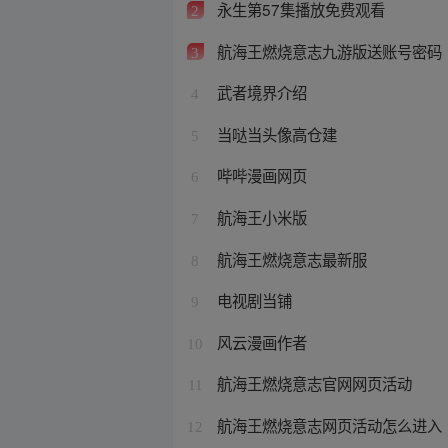
永生第57集播放免费观看
2
航海王燃烧意志九游版送账号密码
3
武者境界介绍
4
当哒当头像高仓建
5
哔哔漫画网页
6
航海王小米版
7
航海王燃烧意志最新服
8
电视剧当铺
9
风云漫画作者
10
航海王燃烧意志官网网页活动
11
航海王燃烧意志网页活动怎么进入
12