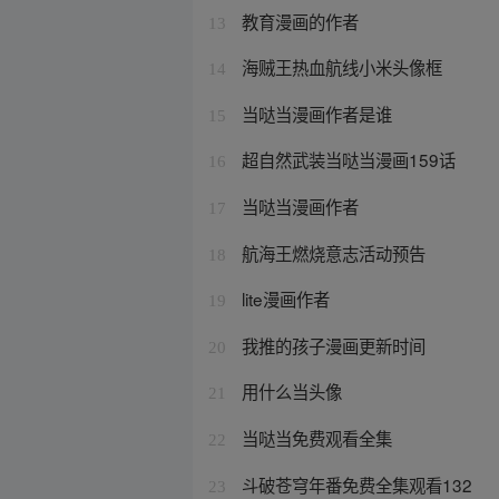
教育漫画的作者
13
海贼王热血航线小米头像框
14
当哒当漫画作者是谁
15
超自然武装当哒当漫画159话
16
当哒当漫画作者
17
航海王燃烧意志活动预告
18
lite漫画作者
19
我推的孩子漫画更新时间
20
用什么当头像
21
当哒当免费观看全集
22
斗破苍穹年番免费全集观看132
23