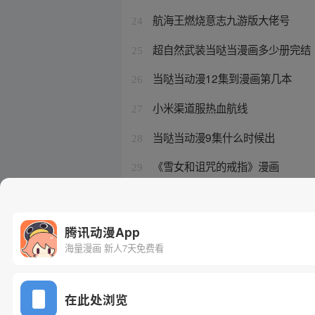
航海王燃烧意志九游版大佬号
24
超自然武装当哒当漫画多少册完结
25
当哒当动漫12集到漫画第几本
26
小米渠道服热血航线
27
当哒当动漫9集什么时候出
28
《雪女和诅咒的戒指》漫画
29
当哒当头像
30
腾讯动漫App
海量漫画 新人7天免费看
在此处浏览