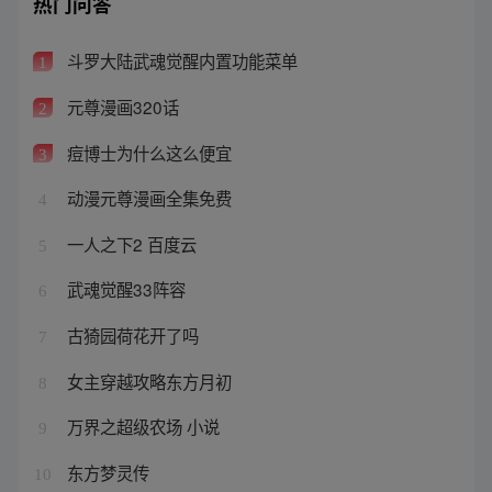
热门问答
斗罗大陆武魂觉醒内置功能菜单
1
元尊漫画320话
2
痘博士为什么这么便宜
3
动漫元尊漫画全集免费
4
一人之下2 百度云
5
武魂觉醒33阵容
6
古猗园荷花开了吗
7
女主穿越攻略东方月初
8
万界之超级农场 小说
9
东方梦灵传
10