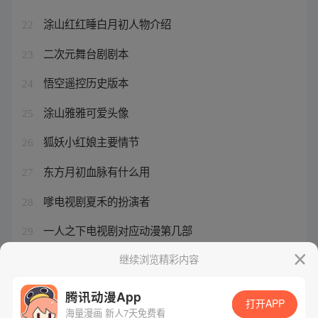
涂山红红睡白月初人物介绍
22
二次元舞台剧剧本
23
悟空遥控历史版本
24
涂山雅雅可爱头像
25
狐妖小红娘主要情节
26
东方月初血脉有什么用
27
嗲电视剧夏禾的扮演者
28
一人之下电视剧对应动漫第几部
29
开局一座山3季上映时间表
继续浏览精彩内容
30
腾讯动漫App
打开APP
海量漫画 新人7天免费看