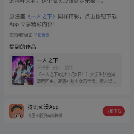
的称呼来看，这个魔头应该就是无根生。
原漫画
《一人之下》
同样精彩，点击按钮下载
App 立享精彩内容！
答案问题点击
举报反馈
提到的作品
一人之下
米橙子 · 战斗 · 搞笑
【一人之下6定档1月2日！】大学生张楚岚
清明回乡，遭遇神秘少女冯宝宝。素未谋面
的冯宝宝却对张楚岚异常熟悉，并将其带去
自己打工的快递公司。为了帮冯宝宝寻找她
的身世，也为了查清自己与爷爷身上的秘
腾讯动漫App
密，张楚岚的生活被彻底颠覆，与冯宝宝一
立即下载
同踏上“异人”之旅。
海量正版漫画畅快看