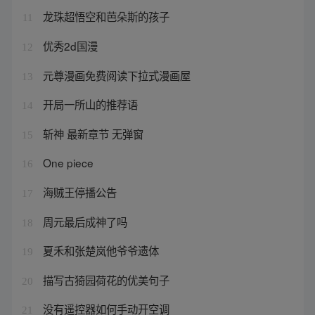
龙珠超悟空和芭朵斯的孩子
11
优秀2d国漫
12
元尊漫画免费阅读下拉式漫画屋
13
开局一所山的推荐语
14
斩神 最新章节 无弹窗
15
One piece
16
海贼王停播公告
17
周元最后成神了吗
18
夏禾和张楚岚他爷爷遗体
19
描写古猗园荷花的优美句子
20
没有遥控器如何手动开空调
21