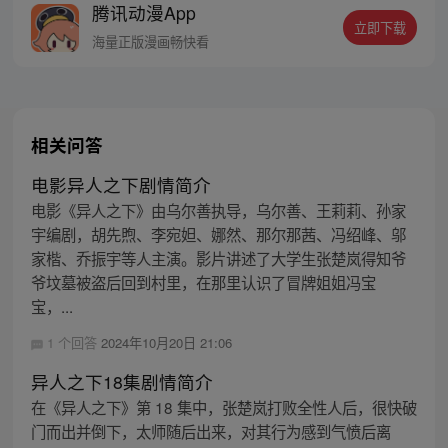
腾讯动漫App
密，张楚岚的生活被彻底颠覆，与冯宝宝一
立即下载
同踏上“异人”之旅。
海量正版漫画畅快看
相关问答
电影异人之下剧情简介
电影《异人之下》由乌尔善执导，乌尔善、王莉莉、孙家
宇编剧，胡先煦、李宛妲、娜然、那尔那茜、冯绍峰、邬
家楷、乔振宇等人主演。影片讲述了大学生张楚岚得知爷
爷坟墓被盗后回到村里，在那里认识了冒牌姐姐冯宝
宝，...
1 个回答
2024年10月20日 21:06
异人之下18集剧情简介
在《异人之下》第 18 集中，张楚岚打败全性人后，很快破
门而出并倒下，太师随后出来，对其行为感到气愤后离