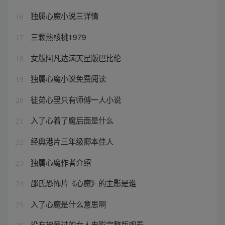
独属心魔小说三详情
16
三颗熟核桃1979
17
女版阿凡达满天星版巴比伦
18
独属心魔小说免费阅读
19
徒弟心里只有师傅一人小说
20
入了心着了魔后面是什么
21
经典港片三年级卿本佳人
22
独属心魔作者介绍
23
邵氏恐怖片《心魔》的主影是谁
24
入了心魔是什么意思啊
25
没有被爱过的女人电影完整版观看