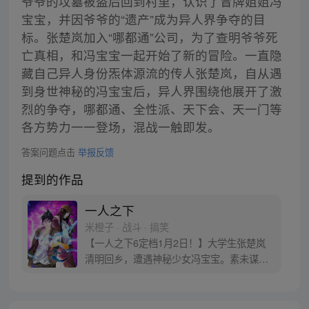
爷爷的坟墓被盗后回到村里，认识了冒牌姐姐冯
宝宝，并因爷爷的“遗产”成为异人界争夺的目
标。张楚岚加入“哪都通”公司，为了查明爷爷死
亡真相，和冯宝宝一起开始了新的冒险。一直隐
藏自己异人身份炁体源流的传人张楚岚，自从遇
到身世神秘的冯宝宝后，异人界围绕他展开了激
烈的争夺，哪都通、全性派、天下会、天一门等
各方势力一一登场，混战一触即发。
答案问题点击
举报反馈
提到的作品
一人之下
米橙子 · 战斗 · 搞笑
【一人之下6定档1月2日！】大学生张楚岚
清明回乡，遭遇神秘少女冯宝宝。素未谋面
的冯宝宝却对张楚岚异常熟悉，并将其带去
自己打工的快递公司。为了帮冯宝宝寻找她
的身世，也为了查清自己与爷爷身上的秘