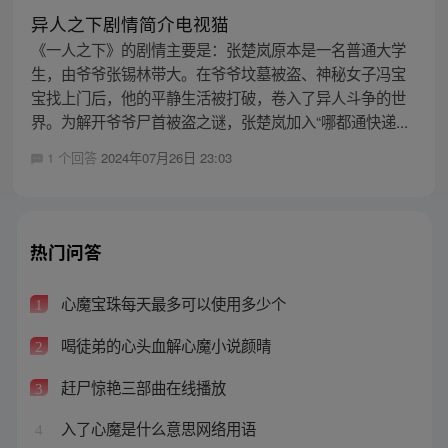
异人之下剧情简介电视猫
《一人之下》的剧情主要是：张楚岚原本是一名普通大学
生，由爷爷张锡林带大。在爷爷坟墓被盗、神秘女子冯宝
宝找上门后，他的平静生活被打破，卷入了异人斗争的世
界。为解开爷爷尸首被盗之谜，张楚岚加入“哪都通快递...
1 个回答
2024年07月26日 23:03
热门问答
心魔宝珠每天最多可以使用多少个
1
喝徒弟的心头血解心魔小说颜晴
2
赶尸惊艳三部曲在线播放
3
入了心魔是什么意思网络用语
4