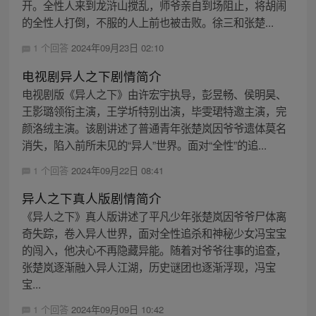
开。全性人来到龙浒山搅乱，师爷亲自到场阻止，将胡闹
的全性人打倒，不服的人上前也被击败。徐三和张楚...
1 个回答
2024年09月23日 02:10
电视剧异人之下剧情简介
电视剧版《异人之下》由许宏宇执导，彭昱畅、侯明昊、
王影璐领衔主演，王学圻特别出演，毕雯珺特邀主演，完
颜洛绒主演。该剧讲述了普通青年张楚岚因爷爷遗体莫名
消失，陷入前所未见的“异人”世界。面对“全性”的追...
1 个回答
2024年09月22日 08:41
异人之下真人版剧情简介
《异人之下》真人版讲述了平凡少年张楚岚因爷爷尸体离
奇失踪，卷入异人世界，面对全性追杀和神秘少女冯宝宝
的闯入，他决心不再隐藏异能。随着对爷爷往事的追查，
张楚岚逐渐融入异人江湖，历史谜团也逐渐浮现，冯宝
宝...
1 个回答
2024年09月09日 10:42