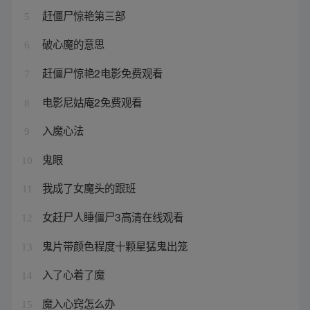
赶僵尸惊艳第三部
5
破心魔的意思
6
赶僵尸惊艳2电影免费观看
7
电影尼姑庵2免费观看
8
入魔心法
9
鬼眼
10
我成了女魔头的跟班
11
女赶尸人睡僵尸3高清在线观看
12
鬼片带颜色程度十颗星猛鬼出笼
13
入了心着了魔
14
魔入心窍怎么办
15